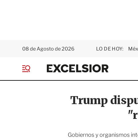
08 de Agosto de 2026
LO DE HOY:
Méxi
E
x
M
c
e
e
n
l
ú
s
Trump dispu
i
o
"
r
Gobiernos y organismos inte