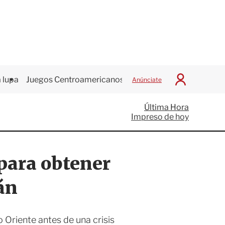
 lupa
Juegos Centroamericanos
Anúnciate
I
n
i
Última Hora
c
Impreso de hoy
i
a
r
S
para obtener
e
s
i
án
ó
n
 Oriente antes de una crisis