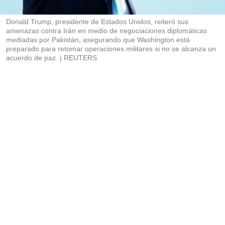
i
r
Donald Trump, presidente de Estados Unidos, reiteró sus
amenazas contra Irán en medio de negociaciones diplomáticas
mediadas por Pakistán, asegurando que Washington está
preparado para retomar operaciones militares si no se alcanza un
acuerdo de paz.
REUTERS