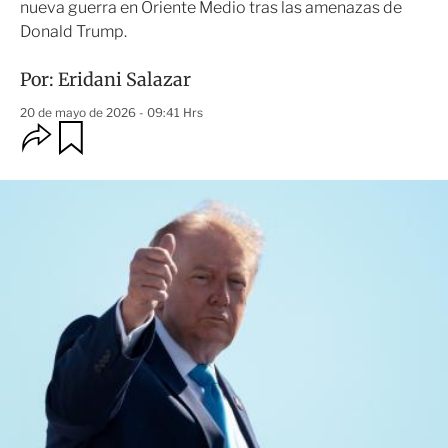
nueva guerra en Oriente Medio tras las amenazas de
Donald Trump.
Por:
Eridani Salazar
20 de mayo de 2026 - 09:41 Hrs
O
G
u
p
a
c
r
i
d
o
a
n
r
e
s
d
e
c
o
m
p
a
r
t