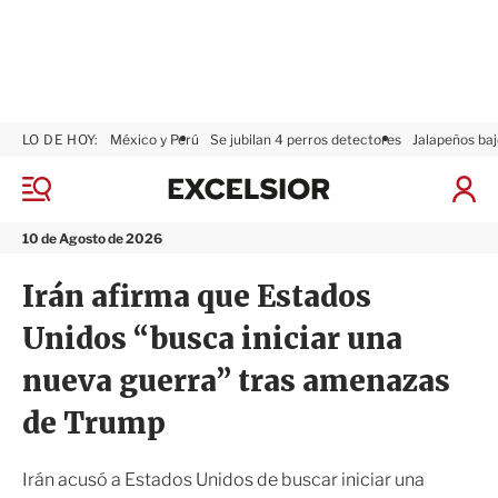
LO DE HOY:
México y Perú
Se jubilan 4 perros detectores
Jalapeños baj
E
x
M
I
c
e
n
n
e
i
10 de Agosto de 2026
ú
l
c
s
i
Irán afirma que Estados
i
a
o
r
Unidos “busca iniciar una
r
S
e
nueva guerra” tras amenazas
s
i
de Trump
ó
n
Irán acusó a Estados Unidos de buscar iniciar una