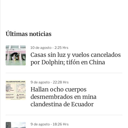
d
e
c
o
Últimas noticias
m
p
10 de agosto - 2:25 Hrs
a
Casas sin luz y vuelos cancelados
r
por Dolphin; tifón en China
t
i
9 de agosto - 22:28 Hrs
r
Hallan ocho cuerpos
desmembrados en mina
clandestina de Ecuador
9 de agosto - 18:26 Hrs