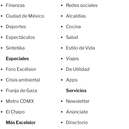
Finanzas
Redes sociales
Ciudad de México
Alcaldías
Deportes
Cocina
Espectáculos
Salud
Sintetika
Estilo de Vida
Especiales
Viajes
Foro Excélsior
De Utilidad
Crisis ambiental
Apps
Franja de Gaza
Servicios
Metro CDMX
Newsletter
El Chapo
Anúnciate
Más Excelsior
Directorio