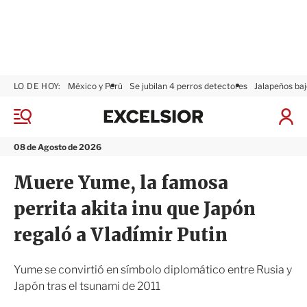
LO DE HOY:
México y Perú
Se jubilan 4 perros detectores
Jalapeños baj
E
x
M
I
c
e
n
n
e
i
08 de Agosto de 2026
ú
l
c
s
i
Muere Yume, la famosa
i
a
o
r
perrita akita inu que Japón
r
S
e
regaló a Vladímir Putin
s
i
ó
Yume se convirtió en símbolo diplomático entre Rusia y
n
Japón tras el tsunami de 2011