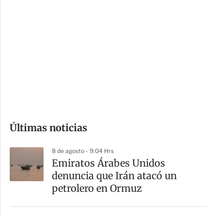
i
r
o
d
n
a
e
r
s
d
e
c
o
Últimas noticias
m
p
8 de agosto - 9:04 Hrs
a
Emiratos Árabes Unidos
r
denuncia que Irán atacó un
t
petrolero en Ormuz
i
r