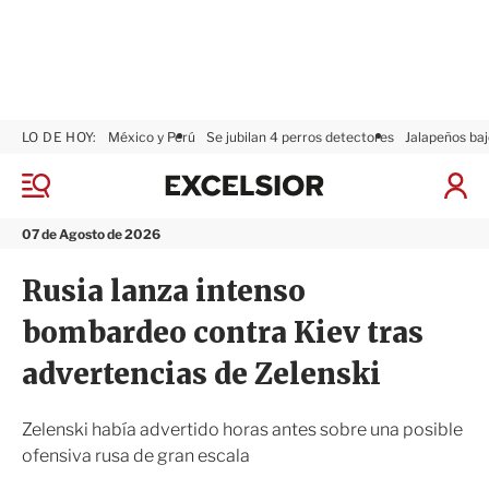
LO DE HOY:
México y Perú
Se jubilan 4 perros detectores
Jalapeños baj
E
x
M
I
c
e
n
n
e
i
07 de Agosto de 2026
ú
l
c
s
i
Rusia lanza intenso
i
a
o
r
bombardeo contra Kiev tras
r
S
e
advertencias de Zelenski
s
i
ó
Zelenski había advertido horas antes sobre una posible
n
ofensiva rusa de gran escala