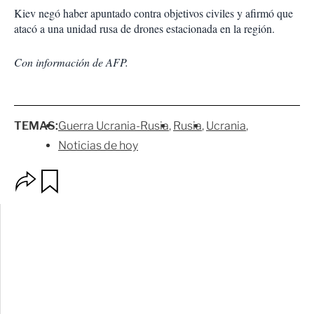
Kiev negó haber apuntado contra objetivos civiles y afirmó que
atacó a una unidad rusa de drones estacionada en la región.
Con información de AFP.
TEMAS:
Guerra Ucrania-Rusia
Rusia
Ucrania
Noticias de hoy
O
G
p
u
c
a
i
r
o
d
n
a
e
r