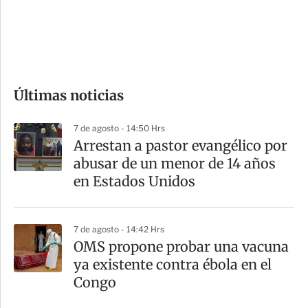
s
d
e
c
o
Últimas noticias
m
p
7 de agosto - 14:50 Hrs
a
Arrestan a pastor evangélico por
r
abusar de un menor de 14 años
t
en Estados Unidos
i
r
7 de agosto - 14:42 Hrs
OMS propone probar una vacuna
ya existente contra ébola en el
Congo