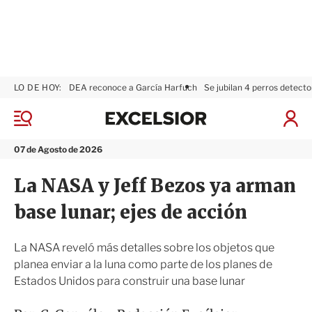
LO DE HOY:
DEA reconoce a García Harfuch
Se jubilan 4 perros detecto
E
x
M
I
c
e
n
n
e
i
07 de Agosto de 2026
ú
l
c
s
i
La NASA y Jeff Bezos ya arman
i
a
o
r
base lunar; ejes de acción
r
S
e
s
La NASA reveló más detalles sobre los objetos que
i
planea enviar a la luna como parte de los planes de
ó
Estados Unidos para construir una base lunar
n