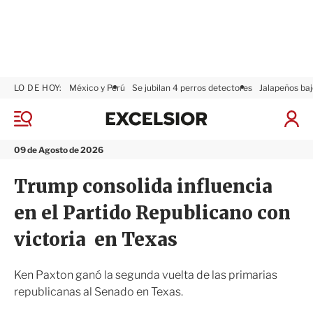
LO DE HOY:
México y Perú
Se jubilan 4 perros detectores
Jalapeños baj
E
x
M
I
c
e
n
n
e
i
09 de Agosto de 2026
ú
l
c
s
i
Trump consolida influencia
i
a
o
r
en el Partido Republicano con
r
S
e
victoria en Texas
s
i
ó
Ken Paxton ganó la segunda vuelta de las primarias
n
republicanas al Senado en Texas.