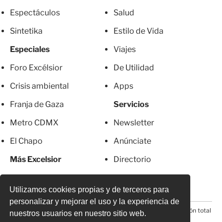
Espectáculos
Salud
Sintetika
Estilo de Vida
Especiales
Viajes
Foro Excélsior
De Utilidad
Crisis ambiental
Apps
Franja de Gaza
Servicios
Metro CDMX
Newsletter
El Chapo
Anúnciate
Más Excelsior
Directorio
Mujeres
Suscripciones
Utilizamos cookies propias y de terceros para
personalizar y mejorar el uso y la experiencia de
© 2026 Todos los derechos reservados. Prohibida la reproducción total
nuestros usuarios en nuestro sitio web.
o parcial, incluyendo cualquier medio electrónico*