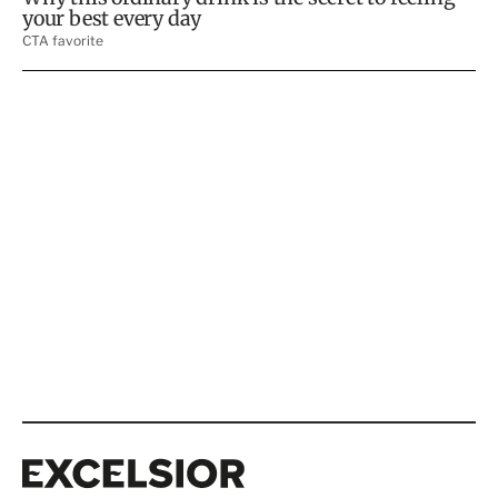
Excelsior
Excelsior