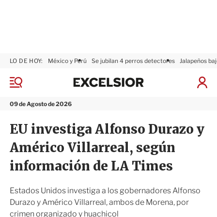
LO DE HOY:
México y Perú
Se jubilan 4 perros detectores
Jalapeños baj
E
x
M
I
c
e
n
n
e
i
09 de Agosto de 2026
ú
l
c
s
i
EU investiga Alfonso Durazo y
i
a
o
r
Américo Villarreal, según
r
S
e
información de LA Times
s
i
ó
Estados Unidos investiga a los gobernadores Alfonso
n
Durazo y Américo Villarreal, ambos de Morena, por
crimen organizado y huachicol