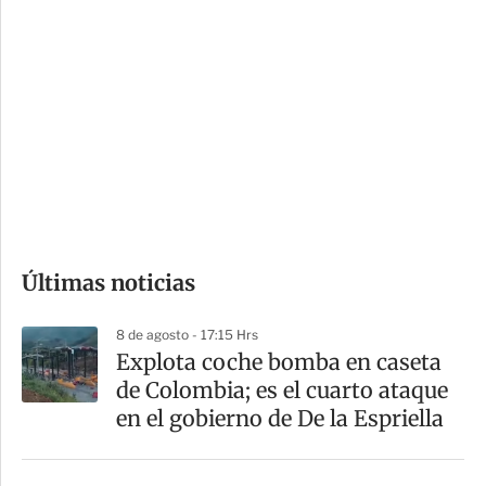
i
r
o
d
n
a
e
r
s
d
e
c
o
Últimas noticias
m
p
8 de agosto - 17:15 Hrs
a
Explota coche bomba en caseta
r
de Colombia; es el cuarto ataque
t
en el gobierno de De la Espriella
i
r