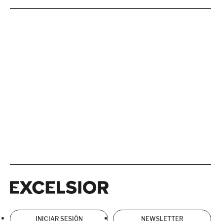
Excelsior
Excelsior
INICIAR SESIÓN
NEWSLETTER