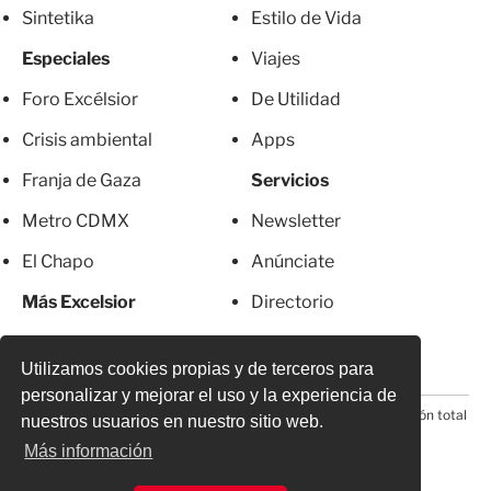
Sintetika
Estilo de Vida
Especiales
Viajes
Foro Excélsior
De Utilidad
Crisis ambiental
Apps
Franja de Gaza
Servicios
Metro CDMX
Newsletter
El Chapo
Anúnciate
Más Excelsior
Directorio
Mujeres
Suscripciones
Utilizamos cookies propias y de terceros para
personalizar y mejorar el uso y la experiencia de
© 2026 Todos los derechos reservados. Prohibida la reproducción total
nuestros usuarios en nuestro sitio web.
o parcial, incluyendo cualquier medio electrónico*
Más información