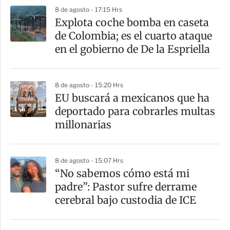
p
8 de agosto - 17:15 Hrs
a
Explota coche bomba en caseta
r
de Colombia; es el cuarto ataque
t
en el gobierno de De la Espriella
i
r
8 de agosto - 15:20 Hrs
EU buscará a mexicanos que ha
deportado para cobrarles multas
millonarias
8 de agosto - 15:07 Hrs
“No sabemos cómo está mi
padre”: Pastor sufre derrame
cerebral bajo custodia de ICE