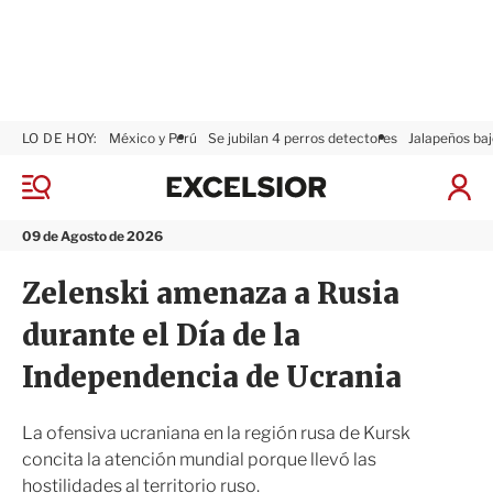
LO DE HOY:
México y Perú
Se jubilan 4 perros detectores
Jalapeños baj
E
x
M
I
c
e
n
n
e
i
09 de Agosto de 2026
ú
l
c
s
i
Zelenski amenaza a Rusia
i
a
o
r
durante el Día de la
r
S
e
Independencia de Ucrania
s
i
ó
La ofensiva ucraniana en la región rusa de Kursk
n
concita la atención mundial porque llevó las
hostilidades al territorio ruso.