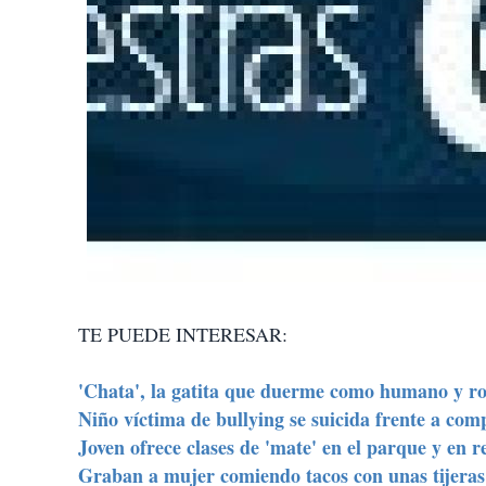
TE PUEDE INTERESAR:
'Chata', la gatita que duerme como humano y r
Niño víctima de bullying se suicida frente a co
Joven ofrece clases de 'mate' en el parque y en 
Graban a mujer comiendo tacos con unas tijeras