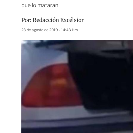
que lo mataran
Por:
Redacción Excélsior
23 de agosto de 2019 - 14:43 Hrs