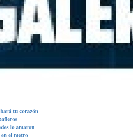
obará tu corazón
mpañeros
redes lo amaron
 en el metro