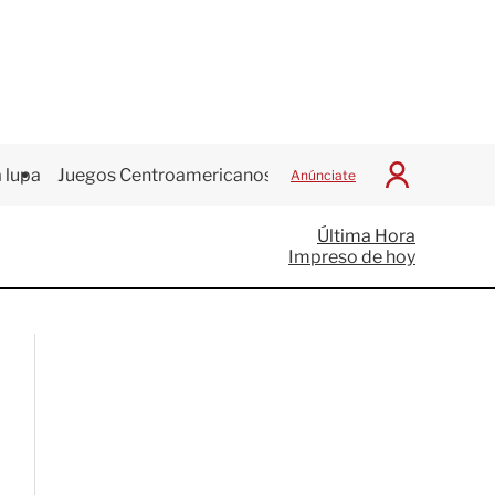
 lupa
Juegos Centroamericanos
Anúnciate
I
n
i
Última Hora
c
Impreso de hoy
i
a
r
S
e
s
i
ó
n