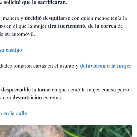
solicitó que lo sacrificaran
la
.
decidió desquitarse
or manera y
con quien menos tenía la
deo
tira fuertemente de la correa
en el que la mujer
de
de su automóvil.
su castigo
detuvieron a la mujer
dades tomaron cartas en el asunto y
 despreciable
la forma en que actuó la mujer con su perro
desnutrición
y con
extrema.
 en la calle