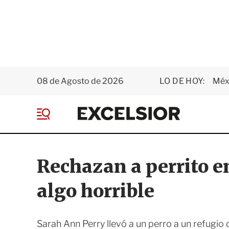
08 de Agosto de 2026
LO DE HOY:
Méxi
E
x
M
c
e
e
n
l
ú
s
Rechazan a perrito e
i
o
algo horrible
r
Sarah Ann Perry llevó a un perro a un refugio d