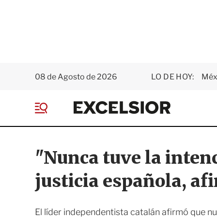
08 de Agosto de 2026
LO DE HOY:
Méxi
E
x
M
c
e
e
n
l
ú
s
"Nunca tuve la inten
i
o
justicia española, a
r
El líder independentista catalán afirmó que n