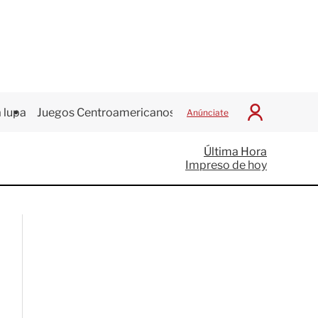
 lupa
Juegos Centroamericanos
Anúnciate
I
n
i
Última Hora
c
Impreso de hoy
i
a
r
S
e
s
i
ó
n