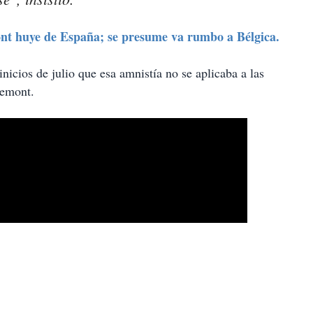
t huye de España; se presume va rumbo a Bélgica.
icios de julio que esa amnistía no se aplicaba a las
demont.