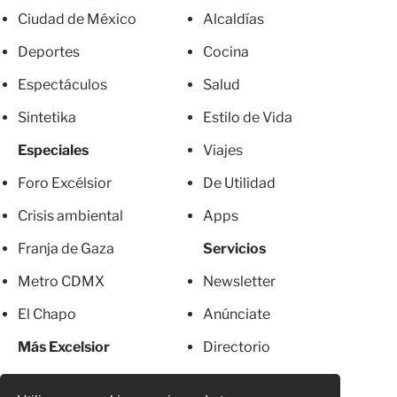
Ciudad de México
Alcaldías
Deportes
Cocina
Espectáculos
Salud
Sintetika
Estilo de Vida
Especiales
Viajes
Foro Excélsior
De Utilidad
Crisis ambiental
Apps
Franja de Gaza
Servicios
Metro CDMX
Newsletter
El Chapo
Anúnciate
Más Excelsior
Directorio
Mujeres
Suscripciones