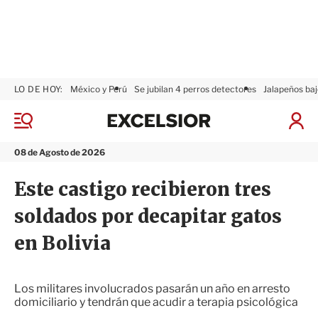
LO DE HOY:
México y Perú
Se jubilan 4 perros detectores
Jalapeños baj
E
x
M
I
c
e
n
n
e
i
08 de Agosto de 2026
ú
l
c
s
i
Este castigo recibieron tres
i
a
o
r
soldados por decapitar gatos
r
S
e
en Bolivia
s
i
ó
n
Los militares involucrados pasarán un año en arresto
domiciliario y tendrán que acudir a terapia psicológica