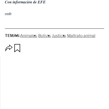
Con información de EFE
emb
TEMAS:
Animales
Bolivia
Justicia
Maltrato animal
O
G
p
u
c
a
i
r
o
d
n
a
e
r
s
d
e