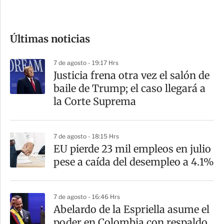
c
o
Últimas noticias
m
p
7 de agosto - 19:17 Hrs
a
Justicia frena otra vez el salón de
r
baile de Trump; el caso llegará a
t
la Corte Suprema
i
r
7 de agosto - 18:15 Hrs
EU pierde 23 mil empleos en julio
pese a caída del desempleo a 4.1%
7 de agosto - 16:46 Hrs
Abelardo de la Espriella asume el
poder en Colombia con respaldo