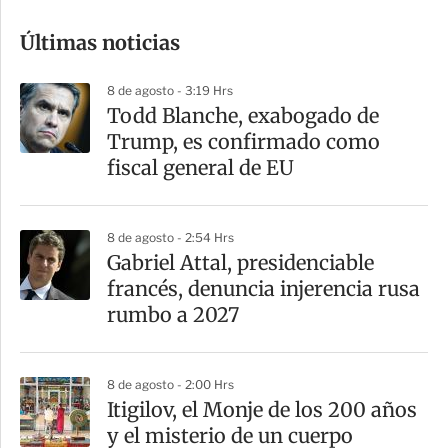
o
Últimas noticias
m
p
8 de agosto - 3:19 Hrs
a
Todd Blanche, exabogado de
r
Trump, es confirmado como
t
fiscal general de EU
i
r
8 de agosto - 2:54 Hrs
Gabriel Attal, presidenciable
francés, denuncia injerencia rusa
rumbo a 2027
8 de agosto - 2:00 Hrs
Itigilov, el Monje de los 200 años
y el misterio de un cuerpo