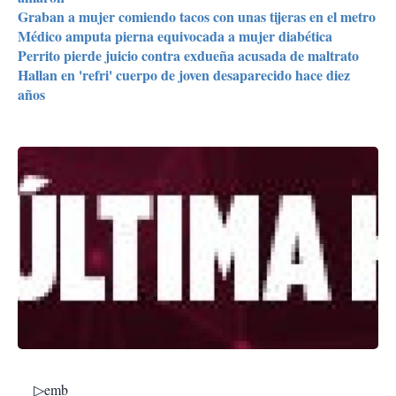
Graban a mujer comiendo tacos con unas tijeras en el metro
Médico amputa pierna equivocada a mujer diabética
Perrito pierde juicio contra exdueña acusada de maltrato
Hallan en 'refri' cuerpo de joven desaparecido hace diez
años
▷emb