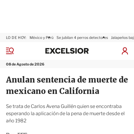
LO DE HOY:
México y Perú
Se jubilan 4 perros detectores
Jalapeños baj
E
x
M
I
c
e
n
n
e
i
08 de Agosto de 2026
ú
l
c
s
i
Anulan sentencia de muerte de
i
a
o
r
mexicano en California
r
S
e
s
Se trata de Carlos Avena Guillén quien se encontraba
i
esperando la aplicación de la pena de muerte desde el
ó
año 1982
n