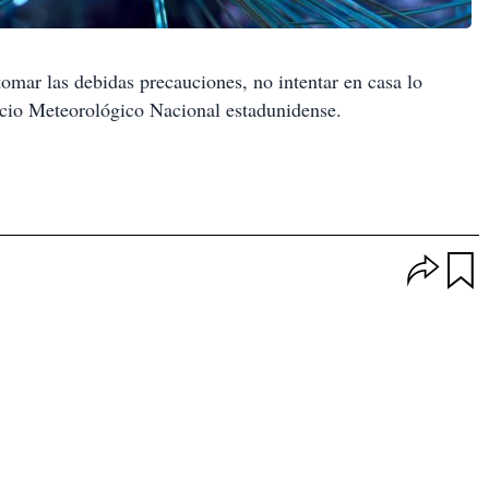
mar las debidas precauciones, no intentar en casa lo
icio Meteorológico Nacional estadunidense.
O
p
u
c
a
i
r
o
d
n
a
e
r
s