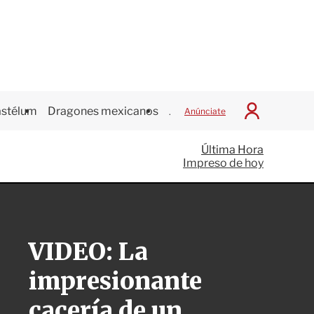
stélum
Dragones mexicanos
Juegos Centroamericanos
Anúnciate
I
n
i
Última Hora
c
Impreso de hoy
i
a
r
S
e
s
VIDEO: La
i
ó
impresionante
n
cacería de un