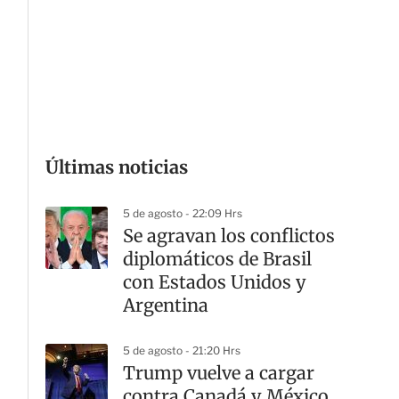
p
a
r
t
i
r
Últimas noticias
5 de agosto - 22:09 Hrs
Se agravan los conflictos
diplomáticos de Brasil
con Estados Unidos y
Argentina
5 de agosto - 21:20 Hrs
Trump vuelve a cargar
contra Canadá y México