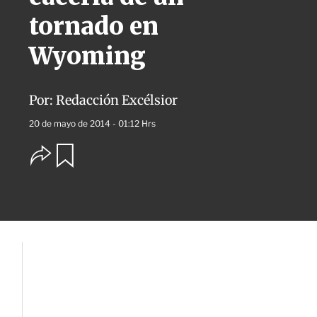
tornado en
Wyoming
Por:
Redacción Excélsior
20 de mayo de 2014 - 01:12 Hrs
O
G
u
p
a
c
r
i
d
o
a
n
r
e
s
d
e
c
o
m