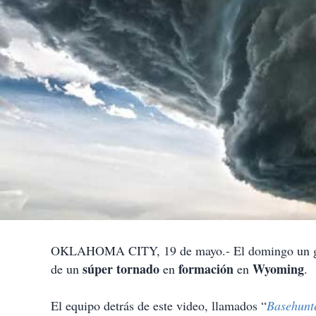
OKLAHOMA CITY, 19 de mayo.- El domingo un 
súper tornado
formación
Wyoming
de un
en
en
.
El equipo detrás de este video, llamados “
Basehunt