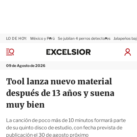
LO DE HOY:
México y Perú
Se jubilan 4 perros detectores
Jalapeños baj
E
x
M
I
c
e
n
n
e
i
09 de Agosto de 2026
ú
l
c
s
i
Tool lanza nuevo material
i
a
o
r
después de 13 años y suena
r
S
e
muy bien
s
i
ó
La canción de poco más de 10 minutos formará parte
n
de su quinto disco de estudio, con fecha prevista de
publicación el 30 de agosto próximo