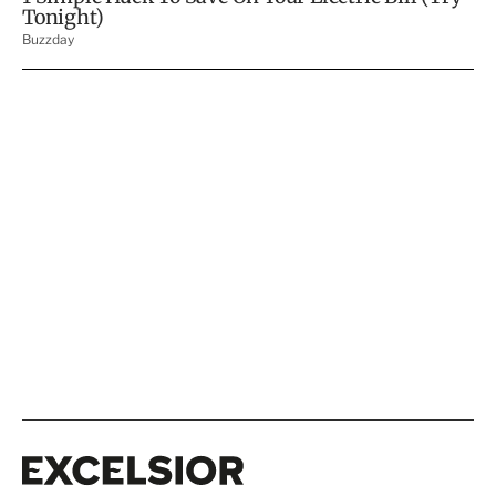
Excelsior
Excelsior