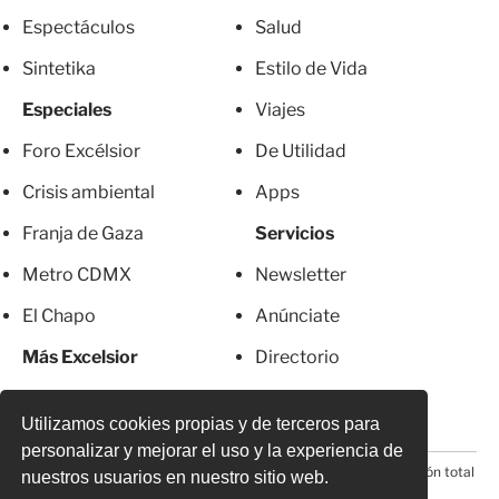
Espectáculos
Salud
Sintetika
Estilo de Vida
Especiales
Viajes
Foro Excélsior
De Utilidad
Crisis ambiental
Apps
Franja de Gaza
Servicios
Metro CDMX
Newsletter
El Chapo
Anúnciate
Más Excelsior
Directorio
Mujeres
Suscripciones
Utilizamos cookies propias y de terceros para
personalizar y mejorar el uso y la experiencia de
© 2026 Todos los derechos reservados. Prohibida la reproducción total
nuestros usuarios en nuestro sitio web.
o parcial, incluyendo cualquier medio electrónico*