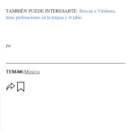
TAMBIÉN PUEDE INTERESARTE:
Buscan a Viridiana,
tiene perforaciones en la lengua y el labio
jvc
TEMAS:
Música
O
G
p
u
c
a
i
r
o
d
n
a