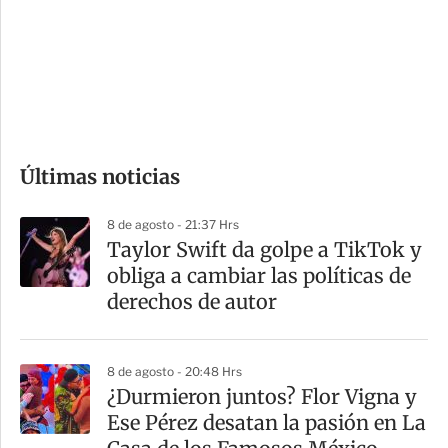
e
r
s
d
e
c
o
Últimas noticias
m
p
8 de agosto - 21:37 Hrs
a
Taylor Swift da golpe a TikTok y
r
obliga a cambiar las políticas de
t
derechos de autor
i
r
8 de agosto - 20:48 Hrs
¿Durmieron juntos? Flor Vigna y
Ese Pérez desatan la pasión en La