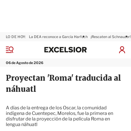
LO DE HOY:
La DEA reconoce a García Harfuch
¡Rescaten al Schnauzer!
E
x
M
I
c
e
n
n
e
i
06 de Agosto de 2026
ú
l
c
s
i
Proyectan 'Roma' traducida al
i
a
o
r
náhuatl
r
S
e
s
i
A días de la entrega de los Oscar, la comunidad
ó
indígena de Cuentepec, Morelos, fue la primera en
n
disfrutar de la proyección de la película Roma en
lengua náhuatl