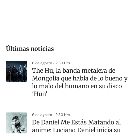
s
d
e
c
o
Últimas noticias
m
p
6 de agosto - 2:39 Hrs
a
The Hu, la banda metalera de
r
Mongolia que habla de lo bueno y
t
lo malo del humano en su disco
i
'Hun'
r
6 de agosto - 2:30 Hrs
De Daniel Me Estás Matando al
anime: Luciano Daniel inicia su