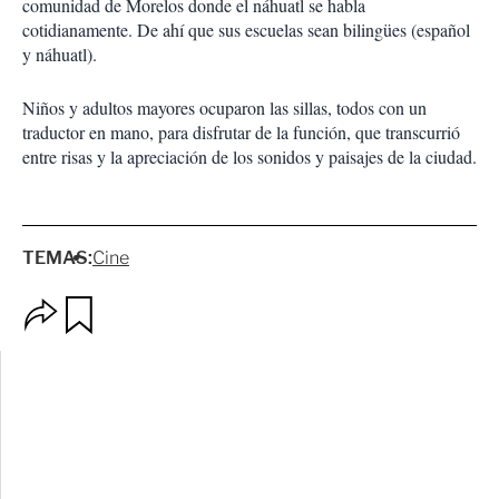
comunidad de Morelos donde el náhuatl se habla
cotidianamente. De ahí que sus escuelas sean bilingües (español
y náhuatl).
Niños y adultos mayores ocuparon las sillas, todos con un
traductor en mano, para disfrutar de la función, que transcurrió
entre risas y la apreciación de los sonidos y paisajes de la ciudad.
TEMAS:
Cine
O
G
p
u
c
a
i
r
o
d
n
a
e
r