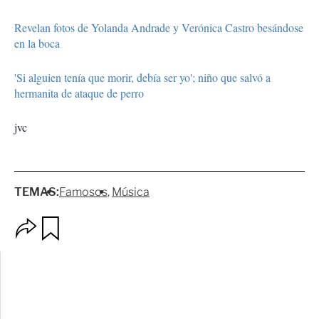
Revelan fotos de Yolanda Andrade y Verónica Castro besándose
en la boca
'Si alguien tenía que morir, debía ser yo'; niño que salvó a
hermanita de ataque de perro
jvc
TEMAS:
Famosos
Música
O
G
p
u
c
a
i
r
o
d