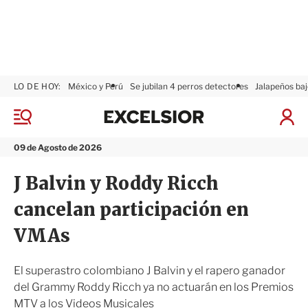
LO DE HOY:
México y Perú
Se jubilan 4 perros detectores
Jalapeños baj
E
x
M
I
c
e
n
n
e
i
09 de Agosto de 2026
ú
l
c
s
i
J Balvin y Roddy Ricch
i
a
o
r
cancelan participación en
r
S
e
VMAs
s
i
ó
El superastro colombiano J Balvin y el rapero ganador
n
del Grammy Roddy Ricch ya no actuarán en los Premios
MTV a los Videos Musicales