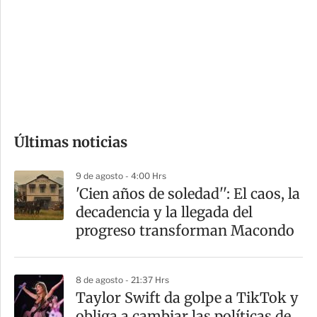
n
a
e
r
s
d
e
c
o
Últimas noticias
m
p
9 de agosto - 4:00 Hrs
a
'Cien años de soledad'': El caos, la
r
decadencia y la llegada del
t
progreso transforman Macondo
i
r
8 de agosto - 21:37 Hrs
Taylor Swift da golpe a TikTok y
obliga a cambiar las políticas de