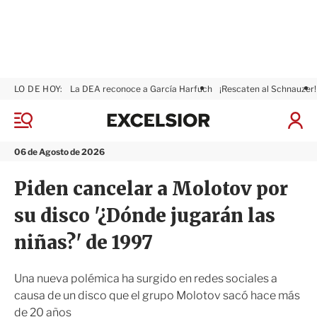
LO DE HOY:
La DEA reconoce a García Harfuch
¡Rescaten al Schnauzer!
E
x
M
I
c
e
n
n
e
i
06 de Agosto de 2026
ú
l
c
s
i
Piden cancelar a Molotov por
i
a
o
r
su disco '¿Dónde jugarán las
r
S
e
niñas?' de 1997
s
i
ó
Una nueva polémica ha surgido en redes sociales a
n
causa de un disco que el grupo Molotov sacó hace más
de 20 años