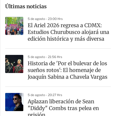
o
Últimas noticias
m
p
5 de agosto - 23:00 Hrs
a
El Ariel 2026 regresa a CDMX:
r
Estudios Churubusco alojará una
t
edición histórica y más diversa
i
r
5 de agosto - 21:56 Hrs
Historia de 'Por el bulevar de los
sueños rotos': El homenaje de
Joaquín Sabina a Chavela Vargas
5 de agosto - 20:27 Hrs
Aplazan liberación de Sean
"Diddy" Combs tras pelea en
prisión