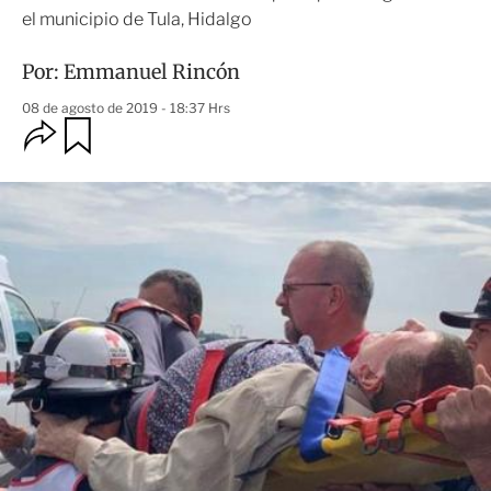
el municipio de Tula, Hidalgo
Por:
Emmanuel Rincón
08 de agosto de 2019 - 18:37 Hrs
O
G
u
p
a
c
r
i
d
o
a
n
r
e
s
d
e
c
o
m
p
a
r
t
i