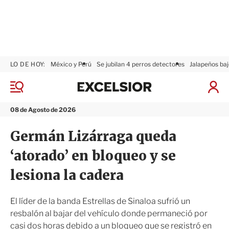
LO DE HOY:
México y Perú
Se jubilan 4 perros detectores
Jalapeños baj
E
x
M
I
c
e
n
n
e
i
08 de Agosto de 2026
ú
l
c
s
i
Germán Lizárraga queda
i
a
o
r
‘atorado’ en bloqueo y se
r
S
e
lesiona la cadera
s
i
ó
El líder de la banda Estrellas de Sinaloa sufrió un
n
resbalón al bajar del vehículo donde permaneció por
casi dos horas debido a un bloqueo que se registró en