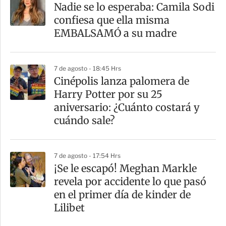
a
Nadie se lo esperaba: Camila Sodi
r
confiesa que ella misma
t
EMBALSAMÓ a su madre
i
r
7 de agosto - 18:45 Hrs
Cinépolis lanza palomera de
Harry Potter por su 25
aniversario: ¿Cuánto costará y
cuándo sale?
7 de agosto - 17:54 Hrs
¡Se le escapó! Meghan Markle
revela por accidente lo que pasó
en el primer día de kinder de
Lilibet