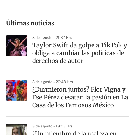
c
o
Últimas noticias
m
p
8 de agosto - 21:37 Hrs
a
Taylor Swift da golpe a TikTok y
r
obliga a cambiar las políticas de
t
derechos de autor
i
r
8 de agosto - 20:48 Hrs
¿Durmieron juntos? Flor Vigna y
Ese Pérez desatan la pasión en La
Casa de los Famosos México
8 de agosto - 19:03 Hrs
¿Un miembro de la realeza en