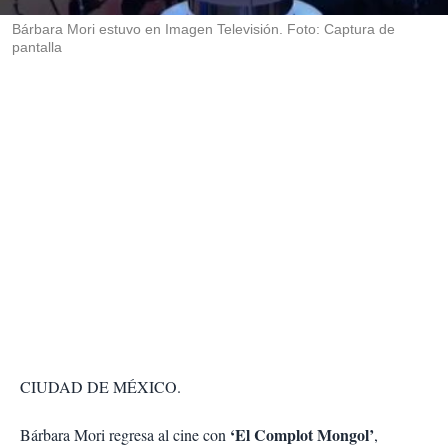
r
Bárbara Mori estuvo en Imagen Televisión. Foto: Captura de
pantalla
CIUDAD DE MÉXICO.
‘El Complot Mongol’
Bárbara Mori regresa al cine con
,