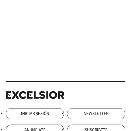
Excelsior
Excelsior
INICIAR SESIÓN
NEWSLETTER
ANÚNCIATE
SUSCRÍBETE