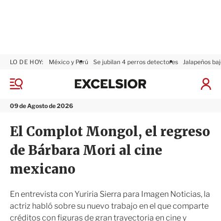
LO DE HOY:
México y Perú
Se jubilan 4 perros detectores
Jalapeños baj
E
x
M
I
c
e
n
n
e
i
09 de Agosto de 2026
ú
l
c
s
i
El Complot Mongol, el regreso
i
a
o
r
de Bárbara Mori al cine
r
S
e
mexicano
s
i
ó
En entrevista con Yuriria Sierra para Imagen Noticias, la
n
actriz habló sobre su nuevo trabajo en el que comparte
créditos con figuras de gran trayectoria en cine y