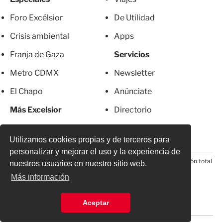
Foro Excélsior
De Utilidad
Crisis ambiental
Apps
Franja de Gaza
Servicios
Metro CDMX
Newsletter
El Chapo
Anúnciate
Más Excelsior
Directorio
Mujeres
Suscripciones
Utilizamos cookies propias y de terceros para
personalizar y mejorar el uso y la experiencia de
© 2026 Todos los derechos reservados. Prohibida la reproducción total
nuestros usuarios en nuestro sitio web.
o parcial, incluyendo cualquier medio electrónico*
Más información
Aceptar