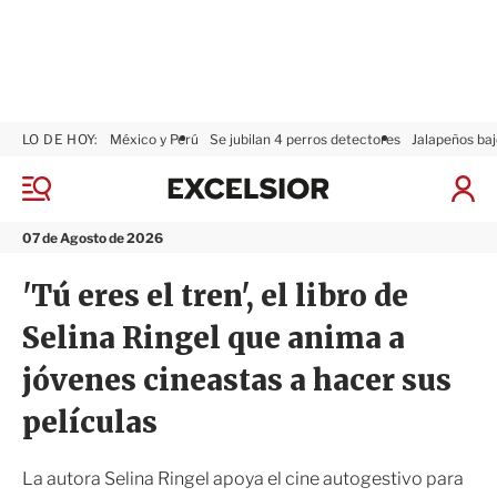
LO DE HOY:
México y Perú
Se jubilan 4 perros detectores
Jalapeños baj
E
x
M
I
c
e
n
n
e
i
07 de Agosto de 2026
ú
l
c
s
i
'Tú eres el tren', el libro de
i
a
o
r
Selina Ringel que anima a
r
S
e
jóvenes cineastas a hacer sus
s
i
películas
ó
n
La autora Selina Ringel apoya el cine autogestivo para