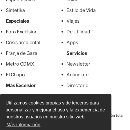
Sintetika
Estilo de Vida
Especiales
Viajes
Foro Excélsior
De Utilidad
Crisis ambiental
Apps
Franja de Gaza
Servicios
Metro CDMX
Newsletter
El Chapo
Anúnciate
Más Excelsior
Directorio
Mujeres
Suscripciones
Utilizamos cookies propias y de terceros para
personalizar y mejorar el uso y la experiencia de
© 2026 Todos los derechos reservados. Prohibida la reproducción total
nuestros usuarios en nuestro sitio web.
o parcial, incluyendo cualquier medio electrónico*
Más información