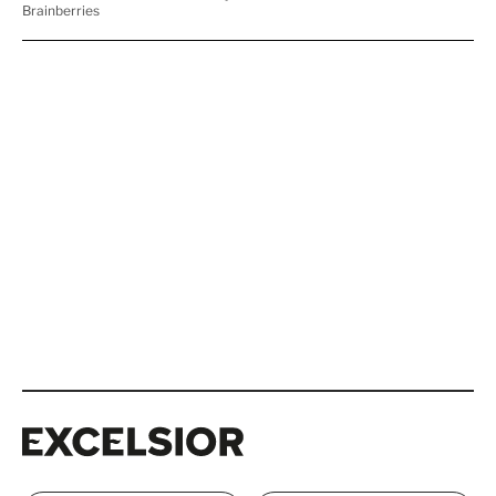
Excelsior
Excelsior