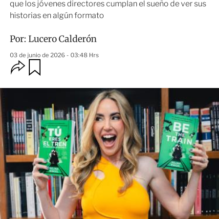
que los jóvenes directores cumplan el sueño de ver sus
historias en algún formato
Por:
Lucero Calderón
03 de junio de 2026 - 03:48 Hrs
O
G
u
p
a
c
r
i
d
o
a
n
r
e
s
d
e
c
o
m
p
a
r
t