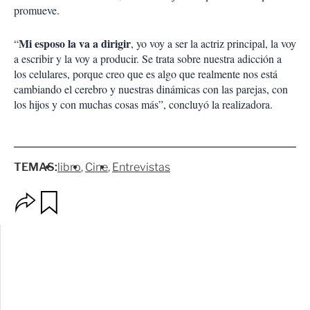
promueve.
Mi esposo la va a dirigir
“
, yo voy a ser la actriz principal, la voy
a escribir y la voy a producir. Se trata sobre nuestra adicción a
los celulares, porque creo que es algo que realmente nos está
cambiando el cerebro y nuestras dinámicas con las parejas, con
los hijos y con muchas cosas más”, concluyó la realizadora.
TEMAS:
libro
Cine
Entrevistas
O
G
p
u
c
a
i
r
o
d
n
a