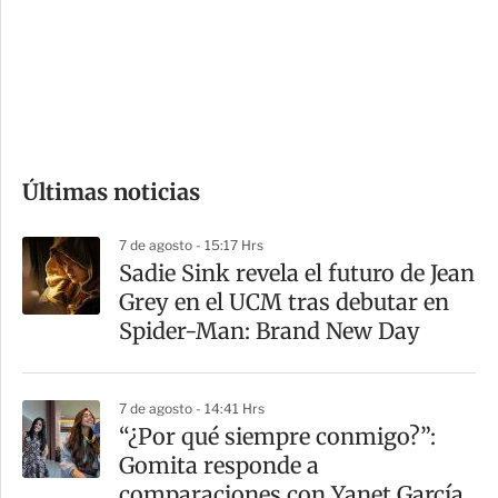
e
r
s
d
e
c
o
Últimas noticias
m
p
7 de agosto - 15:17 Hrs
a
Sadie Sink revela el futuro de Jean
r
Grey en el UCM tras debutar en
t
Spider-Man: Brand New Day
i
r
7 de agosto - 14:41 Hrs
“¿Por qué siempre conmigo?”:
Gomita responde a
comparaciones con Yanet García