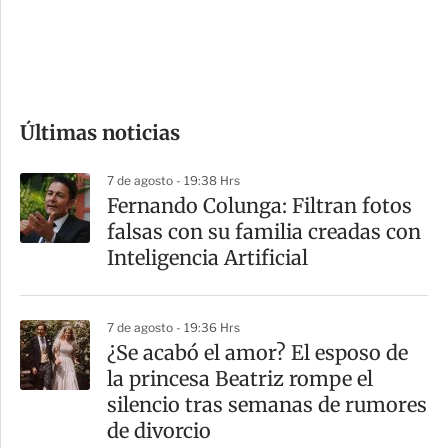
d
e
c
o
Últimas noticias
m
p
7 de agosto - 19:38 Hrs
a
Fernando Colunga: Filtran fotos
r
falsas con su familia creadas con
t
Inteligencia Artificial
i
r
7 de agosto - 19:36 Hrs
¿Se acabó el amor? El esposo de
la princesa Beatriz rompe el
silencio tras semanas de rumores
de divorcio