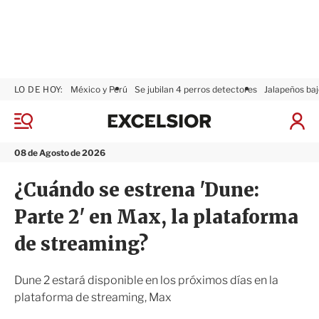
LO DE HOY:
México y Perú
Se jubilan 4 perros detectores
Jalapeños baj
E
x
M
I
c
e
n
n
e
i
08 de Agosto de 2026
ú
l
c
s
i
¿Cuándo se estrena 'Dune:
i
a
o
r
Parte 2' en Max, la plataforma
r
S
e
de streaming?
s
i
ó
Dune 2 estará disponible en los próximos días en la
n
plataforma de streaming, Max