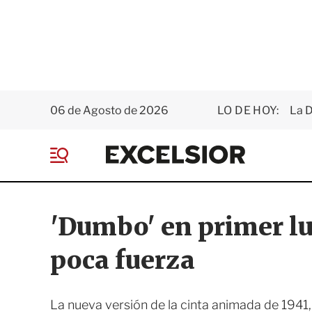
06 de Agosto de 2026
LO DE HOY:
La D
E
x
M
c
e
e
n
l
ú
s
'Dumbo' en primer lu
i
o
poca fuerza
r
La nueva versión de la cinta animada de 1941, 