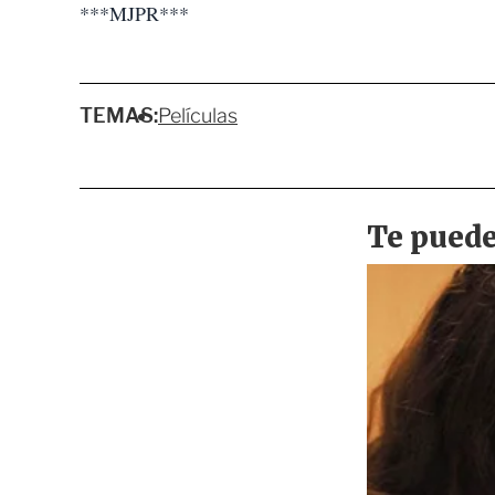
***MJPR***
TEMAS:
Películas