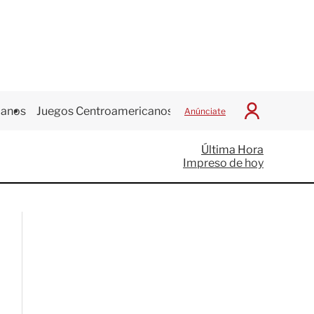
canos
Juegos Centroamericanos
Anúnciate
I
n
i
Última Hora
c
Impreso de hoy
i
a
r
S
e
s
i
ó
n