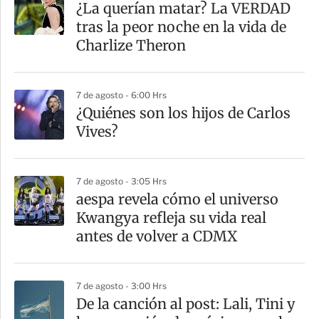
¿La querían matar? La VERDAD
r
tras la peor noche en la vida de
t
Charlize Theron
i
r
7 de agosto - 6:00 Hrs
¿Quiénes son los hijos de Carlos
Vives?
7 de agosto - 3:05 Hrs
aespa revela cómo el universo
Kwangya refleja su vida real
antes de volver a CDMX
7 de agosto - 3:00 Hrs
De la canción al post: Lali, Tini y