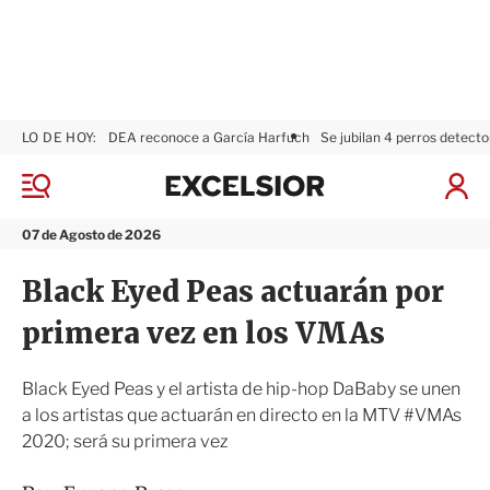
LO DE HOY:
DEA reconoce a García Harfuch
Se jubilan 4 perros detecto
E
x
M
I
c
e
n
n
e
i
07 de Agosto de 2026
ú
l
c
s
i
Black Eyed Peas actuarán por
i
a
o
r
primera vez en los VMAs
r
S
e
s
Black Eyed Peas y el artista de hip-hop DaBaby se unen
i
a los artistas que actuarán en directo en la MTV #VMAs
ó
2020; será su primera vez
n