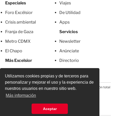
Especiales
Viajes
Foro Excélsior
De Utilidad
Crisis ambiental
Apps
Franja de Gaza
Servicios
Metro CDMX
Newsletter
El Chapo
Anúnciate
Más Excelsior
Directorio
Mujeres
Suscripciones
Utilizamos cookies propias y de terceros para
personalizar y mejorar el uso y la experiencia de
© 2026 Todos los derechos reservados. Prohibida la reproducción total
nuestros usuarios en nuestro sitio web.
o parcial, incluyendo cualquier medio electrónico*
Más información
Aceptar