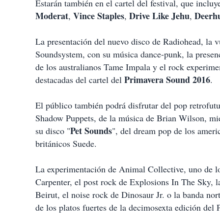
Estarán también en el cartel del festival, que incl
Moderat
Vince Staples
Drive Like Jehu
Deerh
,
,
,
La presentación del nuevo disco de Radiohead, la v
Soundsystem, con su música dance-punk, la presencia
de los australianos Tame Impala y el rock experimen
Primavera Sound 2016
destacadas del cartel del
.
El público también podrá disfrutar del pop retrofutu
Shadow Puppets, de la música de Brian Wilson, m
Pet Sounds
su disco "
", del dream pop de los ameri
británicos Suede.
La experimentación de Animal Collective, uno de lo
Carpenter, el post rock de Explosions In The Sky, l
Beirut, el noise rock de Dinosaur Jr. o la banda n
de los platos fuertes de la decimosexta edición del