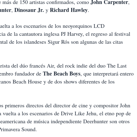
John Carpenter
uye más de 150 artistas confirmados, como
,
unter
Dinosaur Jr.
Richard Hawley
,
y
.
uelta a los escenarios de los neoyorquinos LCD
 de la cantautora inglesa PJ Harvey, el regreso al festival
tal de los islandeses Sigur Rós son algunas de las citas
rista del dúo francés Air, del rock indie del duo The Last
The Beach Boys
iembro fundador de
, que interpretará entero
canos
Beach House y de dos shows diferentes de los
s primeros directos del director de cine y compositor John
a vuelta a los escenarios de Drive Like Jehu, el etno pop de
orteamericana de música independiente Deerhunter son otros
 Primavera Sound.