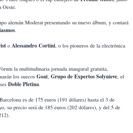
a Oeste.
grupo alemán Moderat presentando su nuevo álbum, y contará
asmos
.
ist
Alessandro Cortini
o
, o los pioneros de la electrónica
Fòrum la multitudinaria jornada inaugural gratuita,
Goat
Grupo de Expertos Solynieve
tuarán los suecos
,
, el
Doble Pletina
eses
.
arcelona es de 175 euros (191 dólares) hasta el 3 de
ayo, su precio será de 185 euros (202 dólares), y del 5 de
212).