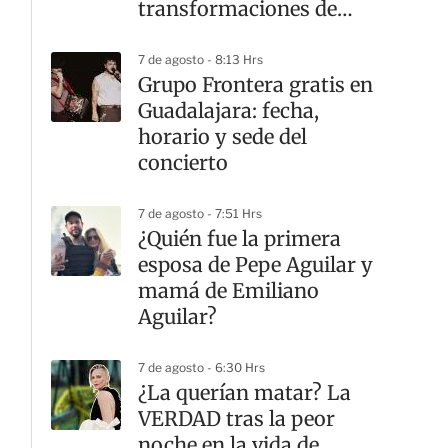
transformaciones de
Charlize Theron en el
cine
7 de agosto - 8:13 Hrs
Grupo Frontera gratis en
Guadalajara: fecha,
horario y sede del
concierto
7 de agosto - 7:51 Hrs
¿Quién fue la primera
esposa de Pepe Aguilar y
mamá de Emiliano
Aguilar?
7 de agosto - 6:30 Hrs
¿La querían matar? La
VERDAD tras la peor
noche en la vida de