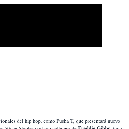
acionales del hip hop, como Pusha T, que presentará nuevo
Freddie Gibbs
no Vince Staples o el rap callejero de
, junto