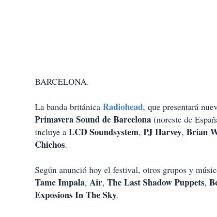
BARCELONA.
Radiohead
La banda británica
, que presentará nuev
Primavera Sound de Barcelona
(noreste de España
LCD Soundsystem
PJ Harvey
Brian W
incluye a
,
,
Chichos
.
Según anunció hoy el festival, otros grupos y mús
Tame Impala
Air
The Last Shadow Puppets
B
,
,
,
Exposions In The Sky
.