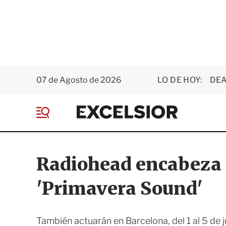
07 de Agosto de 2026
LO DE HOY:
DEA
E
x
M
c
e
e
n
l
ú
s
Radiohead encabeza el
i
o
'Primavera Sound'
r
También actuarán en Barcelona, del 1 al 5 de 