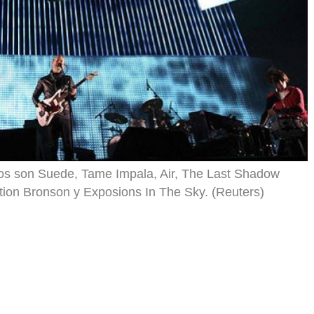
s son Suede, Tame Impala, Air, The Last Shadow
ction Bronson y Exposions In The Sky. (Reuters)