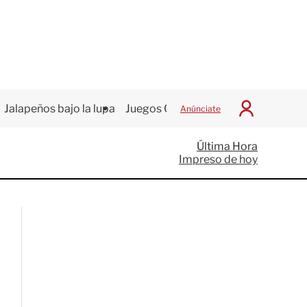
Jalapeños bajo la lupa
Juegos Centroamericanos
Anúnciate
I
n
i
Última Hora
c
Impreso de hoy
i
a
r
S
e
s
i
ó
n