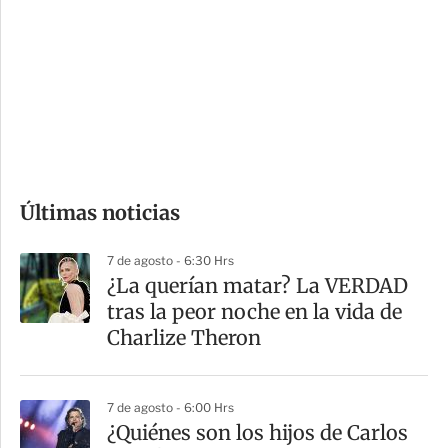
n
a
e
r
s
d
e
c
o
Últimas noticias
m
p
7 de agosto - 6:30 Hrs
a
¿La querían matar? La VERDAD
r
tras la peor noche en la vida de
t
Charlize Theron
i
r
7 de agosto - 6:00 Hrs
¿Quiénes son los hijos de Carlos