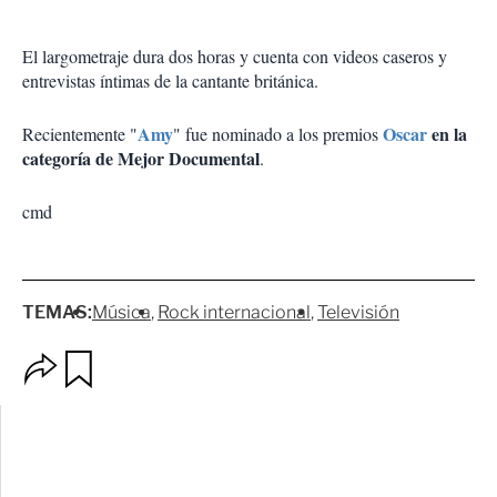
El largometraje dura dos horas y cuenta con videos caseros y
entrevistas íntimas de la cantante británica.
Amy
Oscar
en la
Recientemente "
" fue nominado a los premios
categoría de Mejor Documental
.
cmd
TEMAS:
Música
Rock internacional
Televisión
O
G
p
u
c
a
i
r
o
d