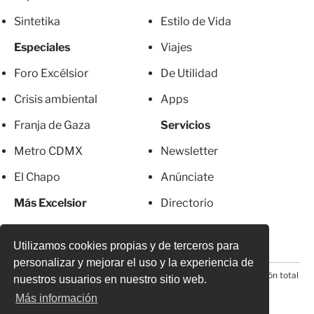
Sintetika
Estilo de Vida
Especiales
Viajes
Foro Excélsior
De Utilidad
Crisis ambiental
Apps
Franja de Gaza
Servicios
Metro CDMX
Newsletter
El Chapo
Anúnciate
Más Excelsior
Directorio
Mujeres
Suscripciones
Utilizamos cookies propias y de terceros para
personalizar y mejorar el uso y la experiencia de
© 2026 Todos los derechos reservados. Prohibida la reproducción total
nuestros usuarios en nuestro sitio web.
o parcial, incluyendo cualquier medio electrónico*
Más información