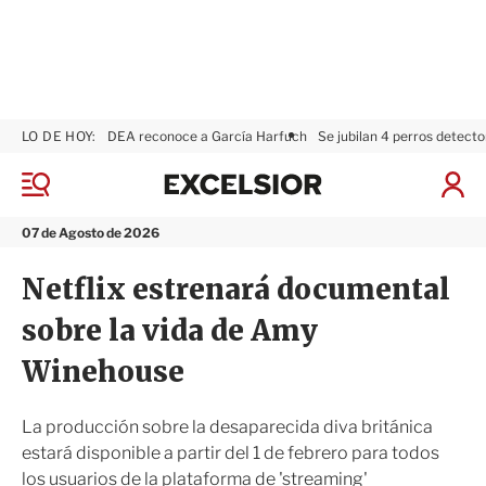
LO DE HOY:
DEA reconoce a García Harfuch
Se jubilan 4 perros detecto
E
x
M
I
c
e
n
n
e
i
07 de Agosto de 2026
ú
l
c
s
i
Netflix estrenará documental
i
a
o
r
sobre la vida de Amy
r
S
e
Winehouse
s
i
ó
La producción sobre la desaparecida diva británica
n
estará disponible a partir del 1 de febrero para todos
los usuarios de la plataforma de 'streaming'