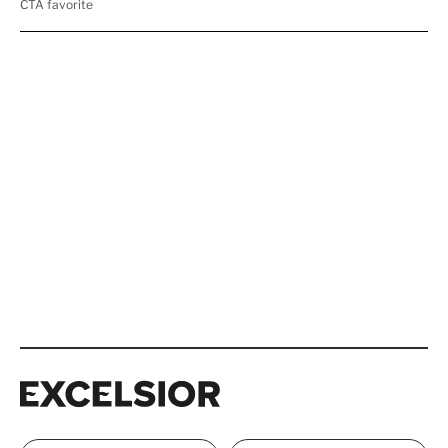
Excelsior
Excelsior