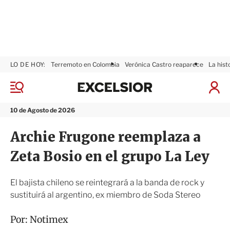
LO DE HOY:
Terremoto en Colombia
Verónica Castro reaparece
La hist
E
x
M
I
c
e
n
n
e
i
10 de Agosto de 2026
ú
l
c
s
i
Archie Frugone reemplaza a
i
a
o
r
Zeta Bosio en el grupo La Ley
r
S
e
s
El bajista chileno se reintegrará a la banda de rock y
i
sustituirá al argentino, ex miembro de Soda Stereo
ó
n
Por:
Notimex