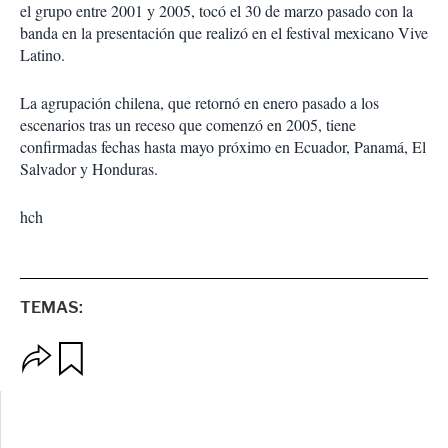
el grupo entre 2001 y 2005, tocó el 30 de marzo pasado con la
banda en la presentación que realizó en el festival mexicano Vive
Latino.
La agrupación chilena, que retornó en enero pasado a los
escenarios tras un receso que comenzó en 2005, tiene
confirmadas fechas hasta mayo próximo en Ecuador, Panamá, El
Salvador y Honduras.
hch
TEMAS:
O
G
p
u
c
a
i
r