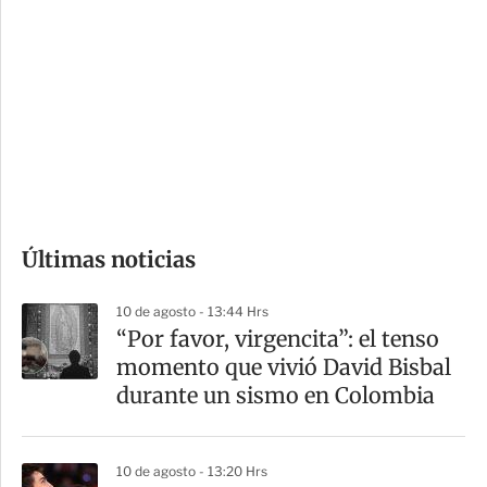
o
d
n
a
e
r
s
d
e
c
o
Últimas noticias
m
p
10 de agosto - 13:44 Hrs
a
“Por favor, virgencita”: el tenso
r
momento que vivió David Bisbal
t
durante un sismo en Colombia
i
r
10 de agosto - 13:20 Hrs