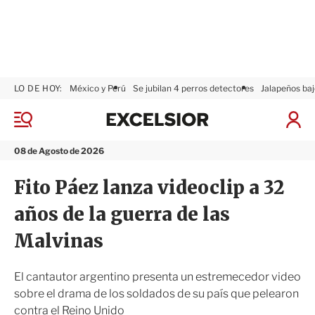
LO DE HOY:
México y Perú
Se jubilan 4 perros detectores
Jalapeños baj
E
x
M
I
c
e
n
n
e
i
08 de Agosto de 2026
ú
l
c
s
i
Fito Páez lanza videoclip a 32
i
a
o
r
años de la guerra de las
r
S
e
Malvinas
s
i
ó
El cantautor argentino presenta un estremecedor video
n
sobre el drama de los soldados de su país que pelearon
contra el Reino Unido