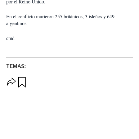
por el Reino Unido.
En el conflicto murieron 255 británicos, 3 isleños y 649
argentinos.
cmd
TEMAS:
O
G
p
u
c
a
i
r
o
d
n
a
e
r