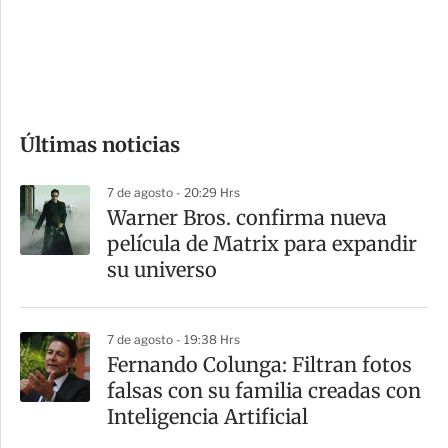
s
d
e
c
o
Últimas noticias
m
p
7 de agosto - 20:29 Hrs
a
Warner Bros. confirma nueva
r
película de Matrix para expandir
t
su universo
i
r
7 de agosto - 19:38 Hrs
Fernando Colunga: Filtran fotos
falsas con su familia creadas con
Inteligencia Artificial