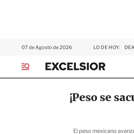
07 de Agosto de 2026
LO DE HOY:
DEA
E
x
M
c
e
e
n
l
ú
s
¡Peso se sac
i
o
r
El peso mexicano avanza 