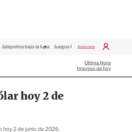
Jalapeños bajo la lupa
Juegos Centroamericanos
Anúnciate
I
n
i
Última Hora
c
Impreso de hoy
i
a
r
S
ólar hoy 2 de
e
s
i
ó
n
o hoy 2 de junio de 2026.