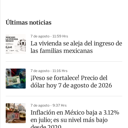
c
o
Últimas noticias
m
p
7 de agosto - 11:59 Hrs
a
La vivienda se aleja del ingreso de
r
las familias mexicanas
t
i
7 de agosto - 11:16 Hrs
r
¡Peso se fortalece! Precio del
dólar hoy 7 de agosto de 2026
7 de agosto - 9:37 Hrs
Inflación en México baja a 3.12%
en julio; es su nivel más bajo
desde 2020