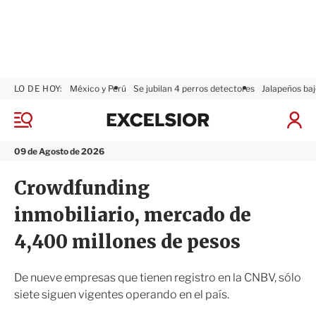
LO DE HOY:
México y Perú
Se jubilan 4 perros detectores
Jalapeños baj
E
x
M
I
c
e
n
n
e
i
09 de Agosto de 2026
ú
l
c
s
i
Crowdfunding
i
a
o
r
inmobiliario, mercado de
r
S
e
4,400 millones de pesos
s
i
ó
De nueve empresas que tienen registro en la CNBV, sólo
n
siete siguen vigentes operando en el país.