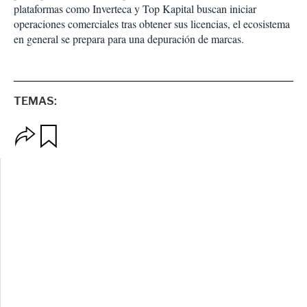
plataformas como Inverteca y Top Kapital buscan iniciar
operaciones comerciales tras obtener sus licencias, el ecosistema
en general se prepara para una depuración de marcas.
TEMAS:
O
G
p
u
c
a
i
r
o
d
n
a
e
r
s
d
e