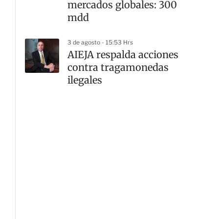
mercados globales: 300
mdd
3 de agosto - 15:53 Hrs
AIEJA respalda acciones
contra tragamonedas
ilegales
G