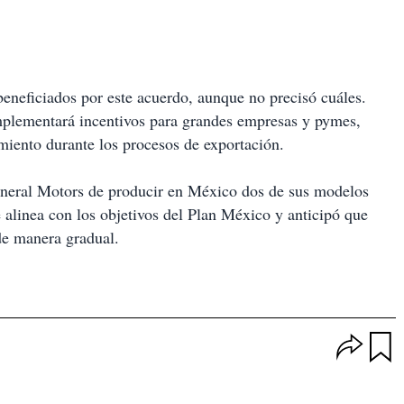
beneficiados por este acuerdo, aunque no precisó cuáles.
mplementará incentivos para grandes empresas y pymes,
amiento durante los procesos de exportación.
General Motors de producir en México dos de sus modelos
e alinea con los objetivos del Plan México y anticipó que
de manera gradual.
O
p
u
c
a