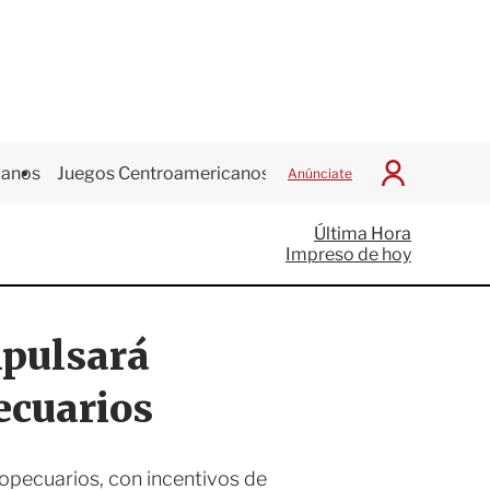
canos
Juegos Centroamericanos
Anúnciate
I
n
i
Última Hora
c
Impreso de hoy
i
a
r
S
mpulsará
e
s
i
ecuarios
ó
n
opecuarios, con incentivos de