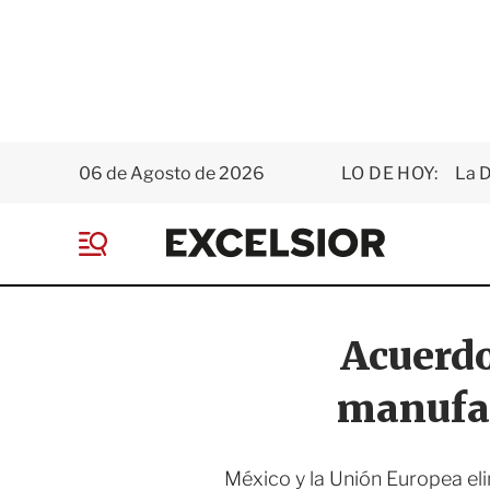
06 de Agosto de 2026
LO DE HOY:
La D
E
x
M
c
e
e
n
l
ú
s
Acuerdo
i
o
manufac
r
México y la Unión Europea el