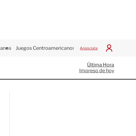
canos
Juegos Centroamericanos
Anúnciate
I
n
i
Última Hora
c
Impreso de hoy
i
a
r
S
e
s
i
ó
n