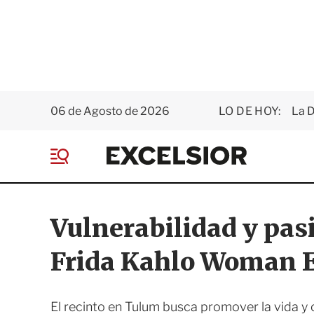
06 de Agosto de 2026
LO DE HOY:
La D
E
x
M
c
e
e
n
l
ú
s
Vulnerabilidad y pa
i
o
Frida Kahlo Woman 
r
El recinto en Tulum busca promover la vida y o