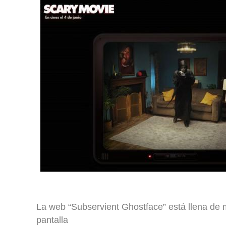
La web “Subservient Ghostface” está llena de 
pantalla