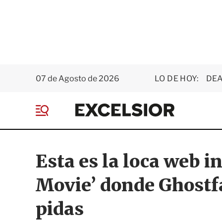
07 de Agosto de 2026
LO DE HOY:
DEA
E
x
M
c
e
e
n
l
ú
s
Esta es la loca web i
i
o
Movie’ donde Ghostfa
r
pidas