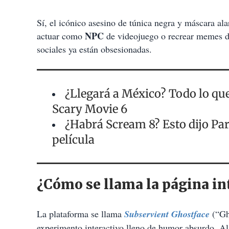
Sí, el icónico asesino de túnica negra y máscara alar
NPC
actuar como
de videojuego o recrear memes de
sociales ya están obsesionadas.
¿Llegará a México? Todo lo qu
Scary Movie 6
¿Habrá Scream 8? Esto dijo Par
película
¿Cómo se llama la página in
La plataforma se llama
Subservient Ghostface
(“Gho
experimento interactivo lleno de humor absurdo. Al e