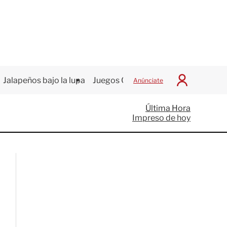
Jalapeños bajo la lupa
Juegos Centroamericanos
Anúnciate
I
n
i
Última Hora
c
Impreso de hoy
i
a
r
S
e
s
i
ó
n