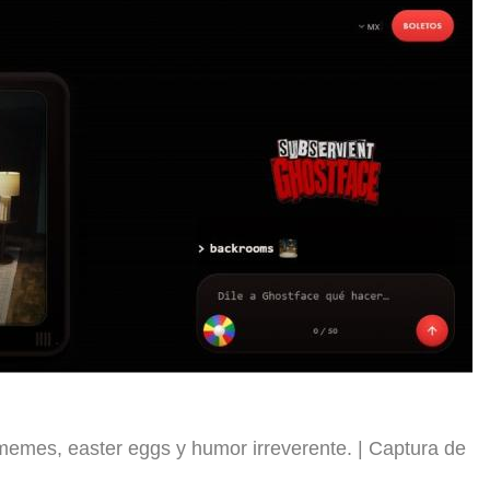
memes, easter eggs y humor irreverente.
Captura de