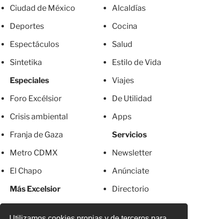
Ciudad de México
Alcaldías
Deportes
Cocina
Espectáculos
Salud
Sintetika
Estilo de Vida
Especiales
Viajes
Foro Excélsior
De Utilidad
Crisis ambiental
Apps
Franja de Gaza
Servicios
Metro CDMX
Newsletter
El Chapo
Anúnciate
Más Excelsior
Directorio
Mujeres
Suscripciones
Utilizamos cookies propias y de terceros para