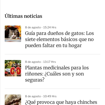
c
o
Últimas noticias
m
p
8 de agosto - 15:24 Hrs
a
Guía para dueños de gatos: Los
r
siete elementos básicos que no
t
pueden faltar en tu hogar
i
r
8 de agosto - 13:17 Hrs
Plantas medicinales para los
riñones: ¿Cuáles son y son
seguras?
8 de agosto - 10:49 Hrs
¿Qué provoca que haya chinches