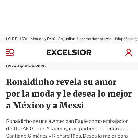
LO DE HOY:
México y Perú
Se jubilan 4 perros detectores
Jalapeños baj
E
x
M
I
c
e
n
n
e
i
09 de Agosto de 2026
ú
l
c
s
i
Ronaldinho revela su amor
i
a
o
r
por la moda y le desea lo mejor
r
S
e
a México y a Messi
s
i
ó
Ronaldinho se une a American Eagle como embajador
n
de The AE Greats Academy, compartiendo créditos con
Santiago Giménez y Richard Ríos. Desea lo mejor para