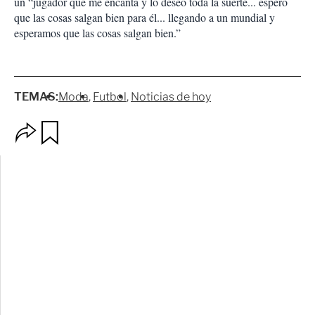
un “jugador que me encanta y lo deseo toda la suerte... espero
que las cosas salgan bien para él... llegando a un mundial y
esperamos que las cosas salgan bien.”
TEMAS:
Moda
Futbol
Noticias de hoy
O
G
p
u
c
a
i
r
o
d
n
a
e
r
s
d
e