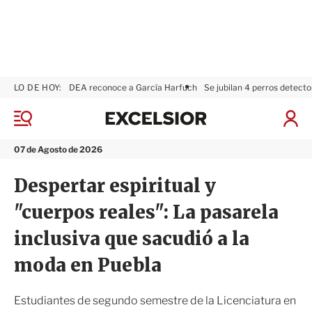
LO DE HOY:
DEA reconoce a García Harfuch
Se jubilan 4 perros detecto
E
x
M
I
c
e
n
n
e
i
07 de Agosto de 2026
ú
l
c
s
i
Despertar espiritual y
i
a
o
r
"cuerpos reales": La pasarela
r
S
e
inclusiva que sacudió a la
s
i
moda en Puebla
ó
n
Estudiantes de segundo semestre de la Licenciatura en