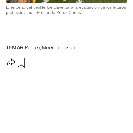
El entorno del desfile fue clave para la evaluación de los futuros
profesionistas.
Fernando Pérez Corona
TEMAS:
Puebla
Moda
Inclusión
O
G
p
u
c
a
i
r
o
d
n
a
e
r
s
d