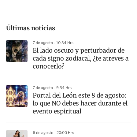
e
c
o
Últimas noticias
m
p
7 de agosto - 10:34 Hrs
a
El lado oscuro y perturbador de
r
cada signo zodiacal, ¿te atreves a
t
conocerlo?
i
r
7 de agosto - 9:34 Hrs
Portal del León este 8 de agosto:
lo que NO debes hacer durante el
evento espiritual
6 de agosto - 20:00 Hrs