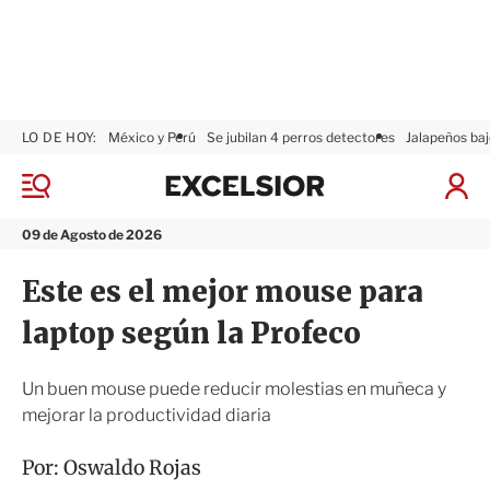
LO DE HOY:
México y Perú
Se jubilan 4 perros detectores
Jalapeños baj
E
x
M
I
c
e
n
n
e
i
09 de Agosto de 2026
ú
l
c
s
i
Este es el mejor mouse para
i
a
o
r
laptop según la Profeco
r
S
e
s
Un buen mouse puede reducir molestias en muñeca y
i
mejorar la productividad diaria
ó
n
Por:
Oswaldo Rojas