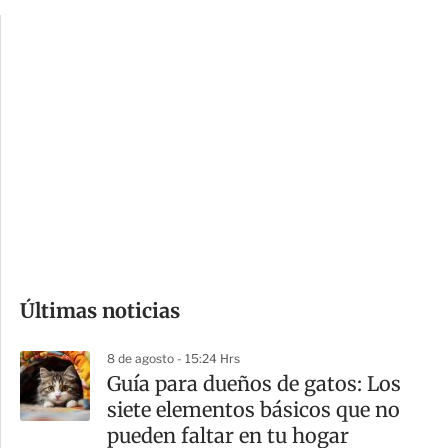
p
u
c
a
i
r
o
d
n
a
e
r
s
d
e
c
o
Últimas noticias
m
p
8 de agosto - 15:24 Hrs
a
Guía para dueños de gatos: Los
r
siete elementos básicos que no
t
pueden faltar en tu hogar