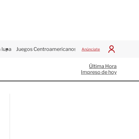
 lupa
Juegos Centroamericanos
Anúnciate
I
n
i
Última Hora
c
Impreso de hoy
i
a
r
S
e
s
i
ó
n