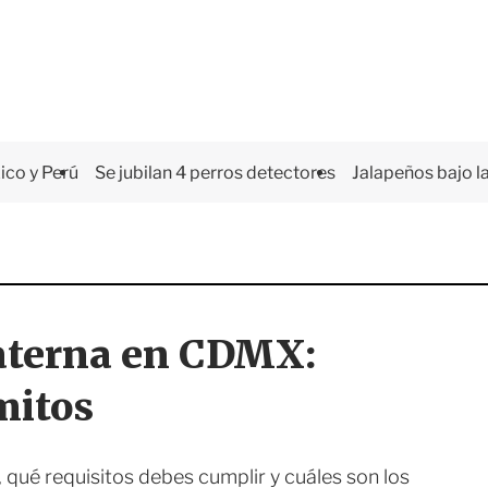
co y Perú
Se jubilan 4 perros detectores
Jalapeños bajo la
aterna en CDMX:
mitos
é requisitos debes cumplir y cuáles son los