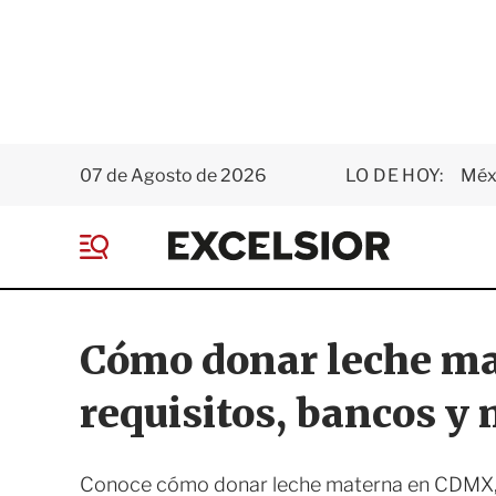
07 de Agosto de 2026
LO DE HOY:
Méxi
E
x
M
c
e
e
n
l
ú
s
Cómo donar leche m
i
o
requisitos, bancos y 
r
Conoce cómo donar leche materna en CDMX, qu