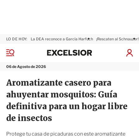
LO DE HOY:
La DEA reconoce a García Harfuch
¡Rescaten al Schnauzer!
E
x
M
I
c
e
n
n
e
i
06 de Agosto de 2026
ú
l
c
s
i
Aromatizante casero para
i
a
o
r
ahuyentar mosquitos: Guía
r
S
e
definitiva para un hogar libre
s
i
de insectos
ó
n
Protege tu casa de picaduras con este aromatizante