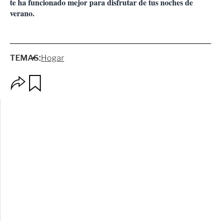
te ha funcionado mejor para disfrutar de tus noches de
verano.
TEMAS:
Hogar
O
G
p
u
c
a
i
r
o
d
n
a
e
r
s
d
e
c