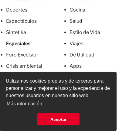
Deportes
Cocina
Espectáculos
Salud
Sintetika
Estilo de Vida
Especiales
Viajes
Foro Excélsior
De Utilidad
Crisis ambiental
Apps
Franja de Gaza
Servicios
Utilizamos cookies propias y de terceros para
personalizar y mejorar el uso y la experiencia de
Metro CDMX
Newsletter
nuestros usuarios en nuestro sitio web.
El Chapo
Anúnciate
Más información
Más Excelsior
Directorio
Aceptar
Mujeres
Suscripciones