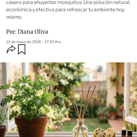
casero para ahuyentar mosquitos. Una solución natural,
económica y efectiva para refrescar tu ambiente hoy
mismo.
Por:
Diana Oliva
13 de mayo de 2026 - 17:10 Hrs
O
G
u
p
a
c
r
i
d
o
a
n
r
e
s
d
e
c
o
m
p
a
r