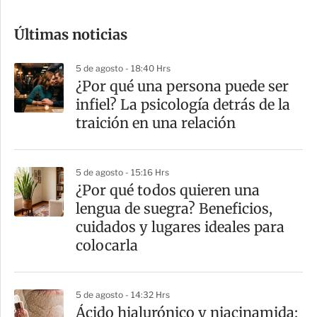
o
Últimas noticias
m
p
5 de agosto - 18:40 Hrs
a
¿Por qué una persona puede ser
r
infiel? La psicología detrás de la
t
traición en una relación
i
r
5 de agosto - 15:16 Hrs
¿Por qué todos quieren una
lengua de suegra? Beneficios,
cuidados y lugares ideales para
colocarla
5 de agosto - 14:32 Hrs
Ácido hialurónico y niacinamida: