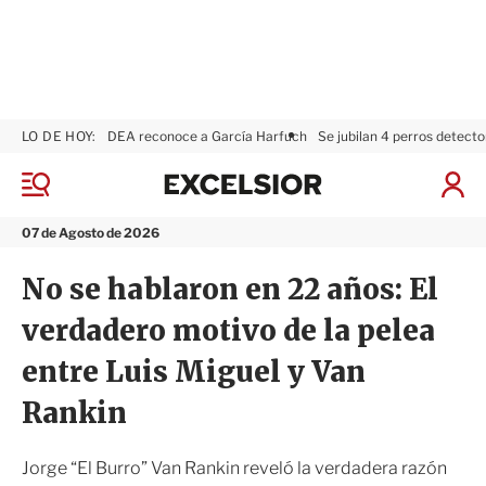
LO DE HOY:
DEA reconoce a García Harfuch
Se jubilan 4 perros detecto
E
x
M
I
c
e
n
n
e
i
07 de Agosto de 2026
ú
l
c
s
i
No se hablaron en 22 años: El
i
a
o
r
verdadero motivo de la pelea
r
S
e
entre Luis Miguel y Van
s
i
Rankin
ó
n
Jorge “El Burro” Van Rankin reveló la verdadera razón