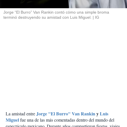
i
r
Jorge “El Burro” Van Rankin contó cómo una simple broma
terminó destruyendo su amistad con Luis Miguel.
IG
Jorge "El Burro" Van Rankin
y
Luis
La amistad entre
Miguel
fue una de las más comentadas dentro del mundo del
espectáculo mexicano. Durante años compartieron fiestas, viajes,