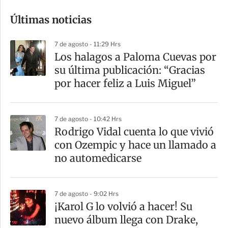
o
Últimas noticias
m
p
7 de agosto - 11:29 Hrs
a
Los halagos a Paloma Cuevas por
r
su última publicación: “Gracias
t
por hacer feliz a Luis Miguel”
i
r
7 de agosto - 10:42 Hrs
Rodrigo Vidal cuenta lo que vivió
con Ozempic y hace un llamado a
no automedicarse
7 de agosto - 9:02 Hrs
¡Karol G lo volvió a hacer! Su
nuevo álbum llega con Drake,