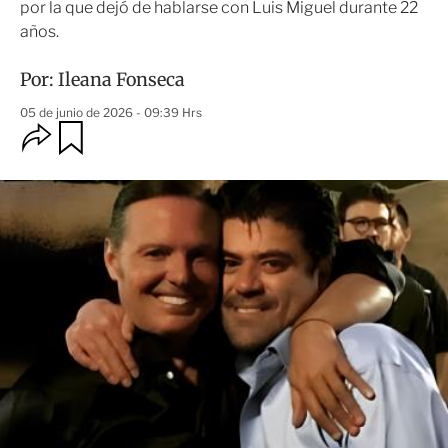
por la que dejó de hablarse con Luis Miguel durante 22
años.
Por:
Ileana Fonseca
05 de junio de 2026 - 09:39 Hrs
O
G
u
p
a
c
r
i
d
o
a
n
r
e
s
d
e
c
o
m
p
a
r
t