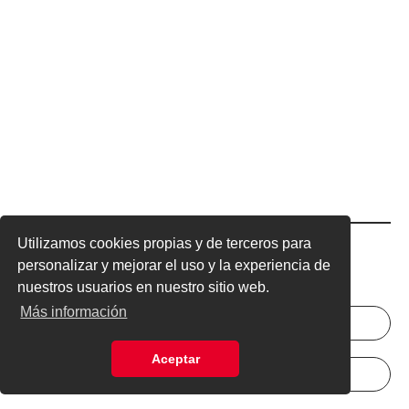
Utilizamos cookies propias y de terceros para
Excelsior
Excelsior
personalizar y mejorar el uso y la experiencia de
nuestros usuarios en nuestro sitio web.
Más información
INICIAR SESIÓN
NEWSLETTER
Aceptar
ANÚNCIATE
SUSCRÍBETE