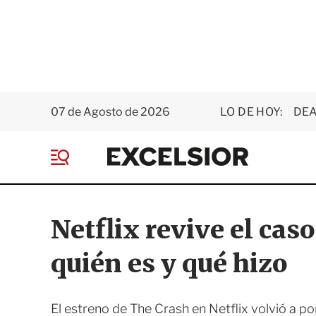
07 de Agosto de 2026
LO DE HOY:
DEA
E
x
M
c
e
e
n
l
ú
s
Netflix revive el cas
i
o
quién es y qué hizo
r
El estreno de The Crash en Netflix volvió a pon