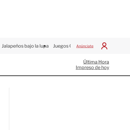
Jalapeños bajo la lupa
Juegos Centroamericanos
Anúnciate
I
n
i
Última Hora
c
Impreso de hoy
i
a
r
S
e
s
i
ó
n