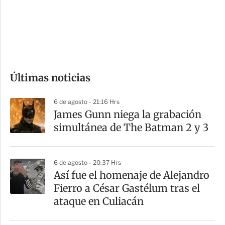
s
d
e
c
o
Últimas noticias
m
p
6 de agosto - 21:16 Hrs
a
James Gunn niega la grabación
r
simultánea de The Batman 2 y 3
t
i
6 de agosto - 20:37 Hrs
r
Así fue el homenaje de Alejandro
Fierro a César Gastélum tras el
ataque en Culiacán