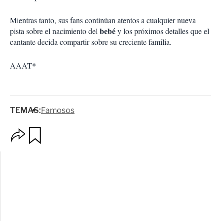
Mientras tanto, sus fans continúan atentos a cualquier nueva
bebé
pista sobre el nacimiento del
y los próximos detalles que el
cantante decida compartir sobre su creciente familia.
AAAT*
TEMAS:
Famosos
O
G
p
u
c
a
i
r
o
d
n
a
e
r