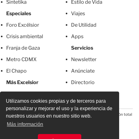
Sintetika
Estilo de Vida
Especiales
Viajes
Foro Excélsior
De Utilidad
Crisis ambiental
Apps
Franja de Gaza
Servicios
Metro CDMX
Newsletter
El Chapo
Anúnciate
Más Excelsior
Directorio
Mujeres
Suscripciones
Utilizamos cookies propias y de terceros para
personalizar y mejorar el uso y la experiencia de
© 2026 Todos los derechos reservados. Prohibida la reproducción total
nuestros usuarios en nuestro sitio web.
o parcial, incluyendo cualquier medio electrónico*
Más información