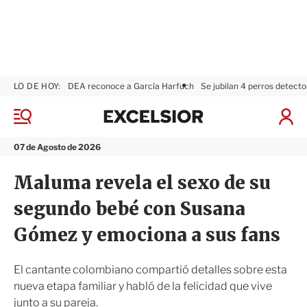
LO DE HOY:
DEA reconoce a García Harfuch
Se jubilan 4 perros detecto
E
x
M
I
c
e
n
n
e
i
07 de Agosto de 2026
ú
l
c
s
i
Maluma revela el sexo de su
i
a
o
r
segundo bebé con Susana
r
S
e
Gómez y emociona a sus fans
s
i
ó
El cantante colombiano compartió detalles sobre esta
n
nueva etapa familiar y habló de la felicidad que vive
junto a su pareja.