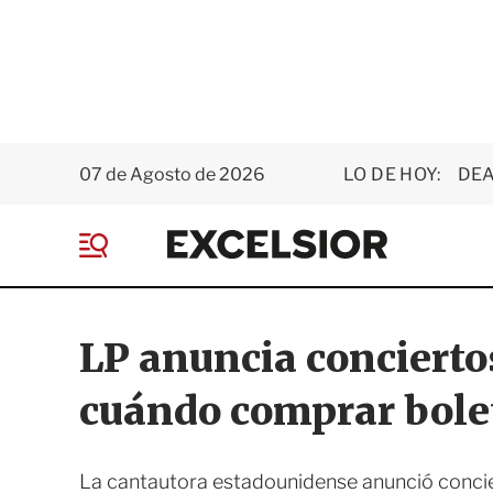
07 de Agosto de 2026
LO DE HOY:
DEA
E
x
M
c
e
e
n
l
ú
s
LP anuncia concierto
i
o
cuándo comprar bole
r
La cantautora estadounidense anunció concie