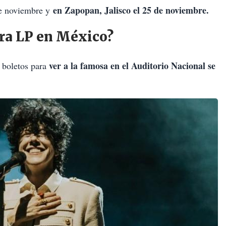
en Zapopan, Jalisco el 25 de noviembre.
de noviembre y
ra LP en México?
ver a la famosa en el Auditorio Nacional se
 boletos para