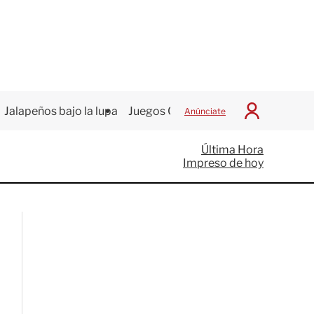
Jalapeños bajo la lupa
Juegos Centroamericanos
Anúnciate
I
n
i
Última Hora
c
Impreso de hoy
i
a
r
S
e
s
i
ó
n