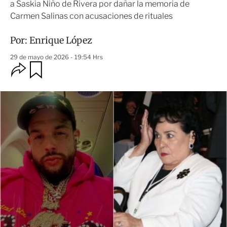
a Saskia Niño de Rivera por dañar la memoria de
Carmen Salinas con acusaciones de rituales
Por:
Enrique López
29 de mayo de 2026 - 19:54 Hrs
O
G
u
p
a
c
r
i
d
o
a
n
r
e
s
d
e
c
o
m
p
a
r
t