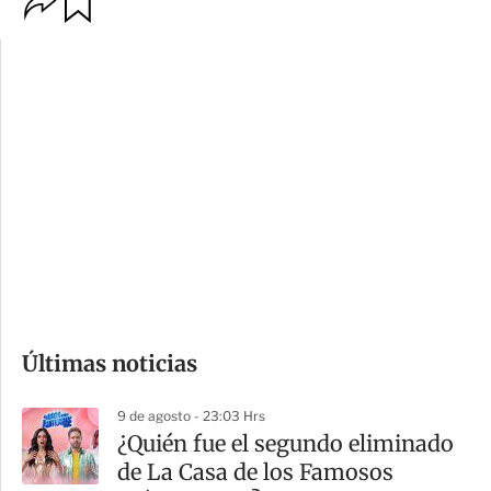
p
u
c
a
i
r
o
d
n
a
e
r
s
d
e
c
o
Últimas noticias
m
p
9 de agosto - 23:03 Hrs
a
¿Quién fue el segundo eliminado
r
de La Casa de los Famosos
t