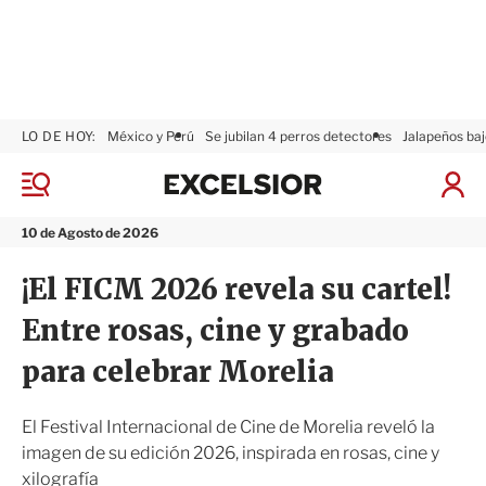
LO DE HOY:
México y Perú
Se jubilan 4 perros detectores
Jalapeños baj
E
x
M
I
c
e
n
n
e
i
10 de Agosto de 2026
ú
l
c
s
i
¡El FICM 2026 revela su cartel!
i
a
o
r
Entre rosas, cine y grabado
r
S
e
para celebrar Morelia
s
i
ó
El Festival Internacional de Cine de Morelia reveló la
n
imagen de su edición 2026, inspirada en rosas, cine y
xilografía