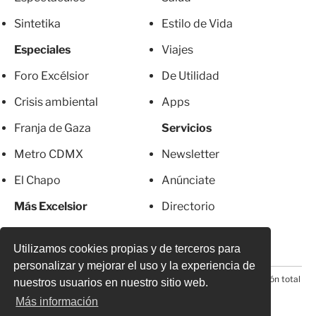
Sintetika
Estilo de Vida
Especiales
Viajes
Foro Excélsior
De Utilidad
Crisis ambiental
Apps
Franja de Gaza
Servicios
Metro CDMX
Newsletter
El Chapo
Anúnciate
Más Excelsior
Directorio
Mujeres
Suscripciones
Utilizamos cookies propias y de terceros para
personalizar y mejorar el uso y la experiencia de
© 2026 Todos los derechos reservados. Prohibida la reproducción total
nuestros usuarios en nuestro sitio web.
o parcial, incluyendo cualquier medio electrónico*
Más información