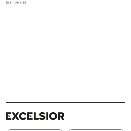
Excelsior
Excelsior