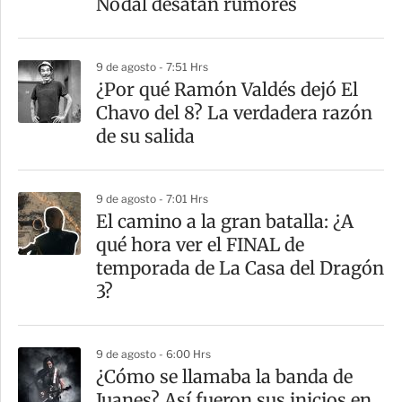
Nodal desatan rumores
i
r
9 de agosto - 7:51 Hrs
¿Por qué Ramón Valdés dejó El
Chavo del 8? La verdadera razón
de su salida
9 de agosto - 7:01 Hrs
El camino a la gran batalla: ¿A
qué hora ver el FINAL de
temporada de La Casa del Dragón
3?
9 de agosto - 6:00 Hrs
¿Cómo se llamaba la banda de
Juanes? Así fueron sus inicios en