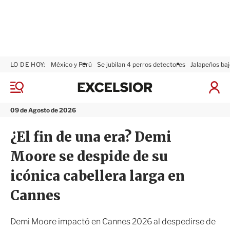
LO DE HOY:
México y Perú
Se jubilan 4 perros detectores
Jalapeños baj
E
x
M
I
c
e
n
n
e
i
09 de Agosto de 2026
ú
l
c
s
i
¿El fin de una era? Demi
i
a
o
r
Moore se despide de su
r
S
e
icónica cabellera larga en
s
i
Cannes
ó
n
Demi Moore impactó en Cannes 2026 al despedirse de