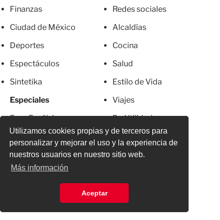
Finanzas
Redes sociales
Ciudad de México
Alcaldías
Deportes
Cocina
Espectáculos
Salud
Sintetika
Estilo de Vida
Especiales
Viajes
Foro Excélsior
De Utilidad
Utilizamos cookies propias y de terceros para
Crisis ambiental
Apps
personalizar y mejorar el uso y la experiencia de
Franja de Gaza
Servicios
nuestros usuarios en nuestro sitio web.
Más información
Metro CDMX
Newsletter
El Chapo
Anúnciate
Aceptar
Más Excelsior
Directorio