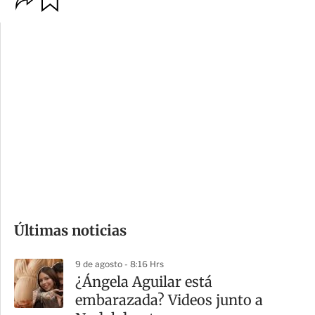
p
u
c
a
i
r
o
d
n
a
e
r
s
d
e
c
o
Últimas noticias
m
p
9 de agosto - 8:16 Hrs
a
¿Ángela Aguilar está
r
embarazada? Videos junto a
t