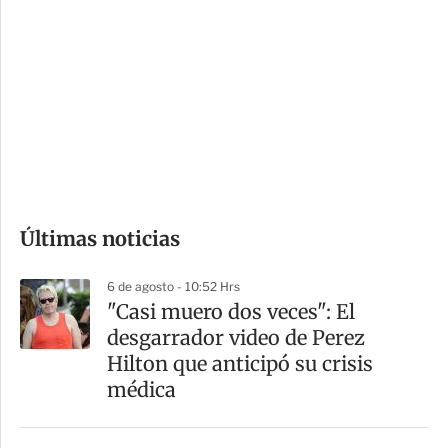
o
d
n
a
e
r
s
d
e
c
o
Últimas noticias
m
p
6 de agosto - 10:52 Hrs
a
"Casi muero dos veces": El
r
desgarrador video de Perez
t
Hilton que anticipó su crisis
i
médica
r