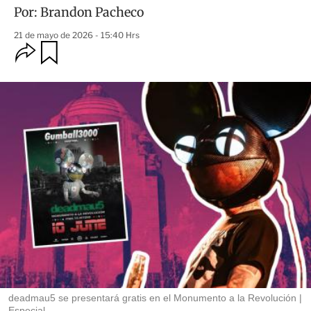
Por:
Brandon Pacheco
21 de mayo de 2026 - 15:40 Hrs
O
G
u
p
a
c
r
i
d
o
a
n
r
e
s
d
e
c
o
m
p
a
r
t
i
r
deadmau5 se presentará gratis en el Monumento a la Revolución
Especial