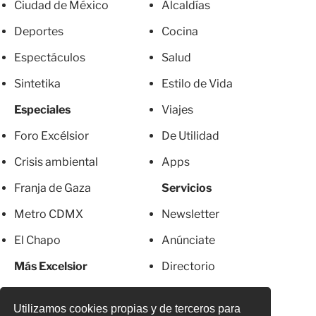
Ciudad de México
Alcaldías
Deportes
Cocina
Espectáculos
Salud
Sintetika
Estilo de Vida
Especiales
Viajes
Foro Excélsior
De Utilidad
Crisis ambiental
Apps
Franja de Gaza
Servicios
Metro CDMX
Newsletter
El Chapo
Anúnciate
Más Excelsior
Directorio
Mujeres
Suscripciones
Utilizamos cookies propias y de terceros para