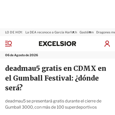
LO DE HOY:
La DEA reconoce a García Harfuch
Gastélum
Dragones m
E
x
M
I
c
e
n
n
e
i
06 de Agosto de 2026
ú
l
c
s
i
deadmau5 gratis en CDMX en
i
a
o
r
el Gumball Festival: ¿dónde
r
S
e
será?
s
i
ó
deadmau5 se presentará gratis durante el cierre de
n
Gumball 3000, con más de 100 superdeportivos