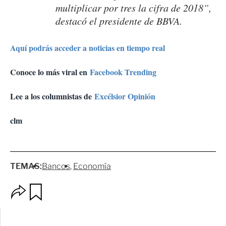
multiplicar por tres la cifra de 2018”,
destacó el presidente de BBVA.
Aquí podrás acceder a noticias en tiempo real
Conoce lo más viral en
Facebook Trending
Lee a los columnistas de
Excélsior Opinión
clm
TEMAS:
Bancos
Economía
O
G
p
u
c
a