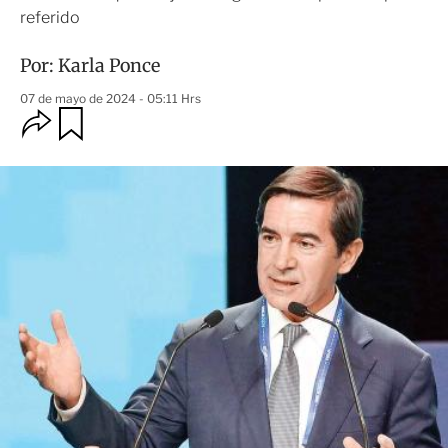
referido
Por:
Karla Ponce
07 de mayo de 2024 - 05:11 Hrs
O
G
u
p
a
c
r
i
d
o
a
n
r
e
s
d
e
c
o
m
p
a
r
t
i