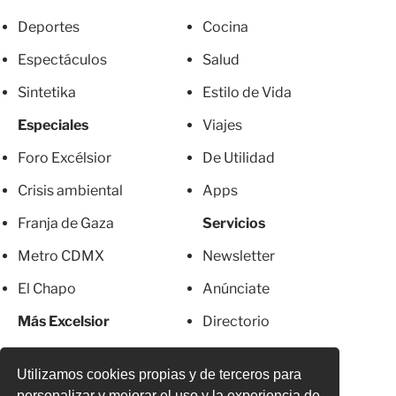
Deportes
Cocina
Espectáculos
Salud
Sintetika
Estilo de Vida
Especiales
Viajes
Foro Excélsior
De Utilidad
Crisis ambiental
Apps
Franja de Gaza
Servicios
Metro CDMX
Newsletter
El Chapo
Anúnciate
Más Excelsior
Directorio
Mujeres
Suscripciones
Utilizamos cookies propias y de terceros para
personalizar y mejorar el uso y la experiencia de