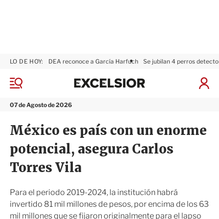
LO DE HOY:
DEA reconoce a García Harfuch
Se jubilan 4 perros detecto
E
x
M
I
c
e
n
n
e
i
07 de Agosto de 2026
ú
l
c
s
i
México es país con un enorme
i
a
o
r
potencial, asegura Carlos
r
S
e
Torres Vila
s
i
ó
Para el periodo 2019-2024, la institución habrá
n
invertido 81 mil millones de pesos, por encima de los 63
mil millones que se fijaron originalmente para el lapso