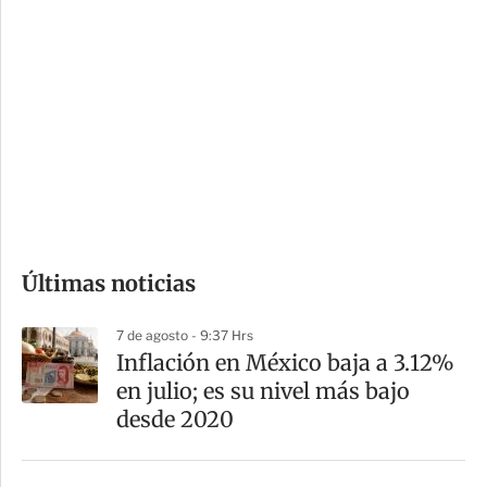
i
r
o
d
n
a
e
r
s
d
e
c
o
Últimas noticias
m
p
7 de agosto - 9:37 Hrs
a
Inflación en México baja a 3.12%
r
en julio; es su nivel más bajo
t
desde 2020
i
r