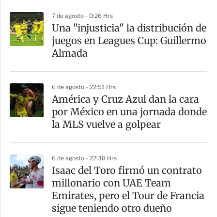
p
7 de agosto - 0:26 Hrs
a
Una "injusticia" la distribución de
r
juegos en Leagues Cup: Guillermo
t
Almada
i
r
6 de agosto - 22:51 Hrs
América y Cruz Azul dan la cara
por México en una jornada donde
la MLS vuelve a golpear
6 de agosto - 22:38 Hrs
Isaac del Toro firmó un contrato
millonario con UAE Team
Emirates, pero el Tour de Francia
sigue teniendo otro dueño