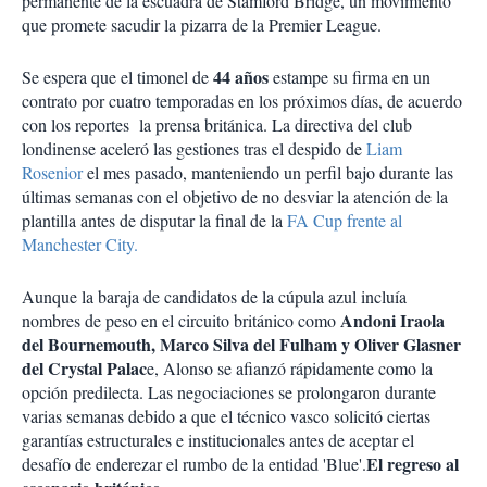
permanente de la escuadra de Stamford Bridge, un movimiento
que promete sacudir la pizarra de la Premier League.
44 años
Se espera que el timonel de
estampe su firma en un
contrato por cuatro temporadas en los próximos días, de acuerdo
con los reportes la prensa británica. La directiva del club
londinense aceleró las gestiones tras el despido de
Liam
Rosenior
el mes pasado, manteniendo un perfil bajo durante las
últimas semanas con el objetivo de no desviar la atención de la
plantilla antes de disputar la final de la
FA Cup frente al
Manchester City.
Aunque la baraja de candidatos de la cúpula azul incluía
Andoni Iraola
nombres de peso en el circuito británico como
del Bournemouth, Marco Silva del Fulham y Oliver Glasner
del Crystal Palac
e, Alonso se afianzó rápidamente como la
opción predilecta. Las negociaciones se prolongaron durante
varias semanas debido a que el técnico vasco solicitó ciertas
garantías estructurales e institucionales antes de aceptar el
El regreso al
desafío de enderezar el rumbo de la entidad 'Blue'.