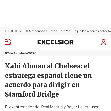
LO DE HOY:
DEA reconoce a García Harfuch
Se jubilan 4 perros detecto
E
x
M
I
c
e
n
n
e
i
07 de Agosto de 2026
ú
l
c
s
i
Xabi Alonso al Chelsea: el
i
a
o
r
estratega español tiene un
r
S
e
acuerdo para dirigir en
s
i
Stamford Bridge
ó
n
El exentrenador del Real Madrid y Bayer Leverkusen,