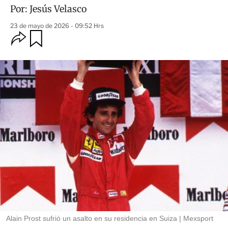
Por:
Jesús Velasco
23 de mayo de 2026 - 09:52 Hrs
O
G
u
p
a
c
r
i
d
o
a
n
r
e
s
d
e
c
o
m
p
a
r
t
i
r
Alain Prost sufrió un asalto en su residencia en Suiza
Mexsport