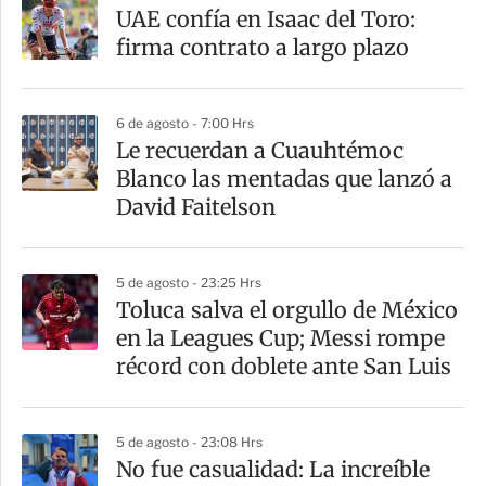
a
UAE confía en Isaac del Toro:
r
firma contrato a largo plazo
t
i
6 de agosto - 7:00 Hrs
r
Le recuerdan a Cuauhtémoc
Blanco las mentadas que lanzó a
David Faitelson
5 de agosto - 23:25 Hrs
Toluca salva el orgullo de México
en la Leagues Cup; Messi rompe
récord con doblete ante San Luis
5 de agosto - 23:08 Hrs
No fue casualidad: La increíble