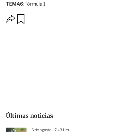
TEMAS:
Fórmula 1
O
G
p
u
c
a
i
r
o
d
n
a
e
r
s
d
e
c
o
Últimas noticias
m
p
6 de agosto - 7:43 Hrs