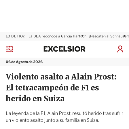
LO DE HOY:
La DEA reconoce a García Harfuch
¡Rescaten al Schnauzer!
E
x
M
I
c
e
n
n
e
i
06 de Agosto de 2026
ú
l
c
s
i
Violento asalto a Alain Prost:
i
a
o
r
El tetracampeón de F1 es
r
S
e
herido en Suiza
s
i
ó
La leyenda de la F1, Alain Prost, resultó herido tras sufrir
n
un violento asalto junto a su familia en Suiza.