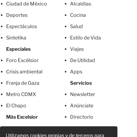
Ciudad de México
Alcaldías
Deportes
Cocina
Espectáculos
Salud
Sintetika
Estilo de Vida
Especiales
Viajes
Foro Excélsior
De Utilidad
Crisis ambiental
Apps
Franja de Gaza
Servicios
Metro CDMX
Newsletter
El Chapo
Anúnciate
Más Excelsior
Directorio
Mujeres
Suscripciones
Utilizamos cookies propias y de terceros para