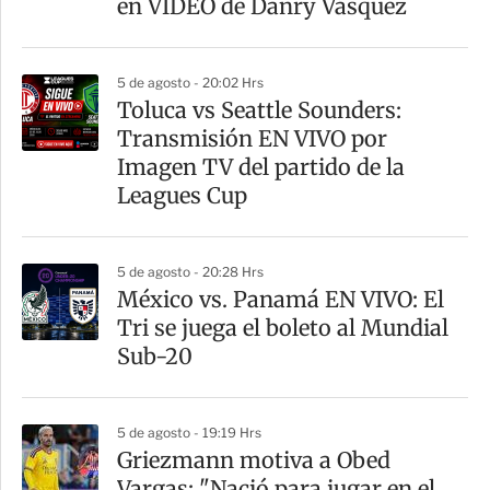
en VIDEO de Danry Vásquez
i
r
5 de agosto - 20:02 Hrs
Toluca vs Seattle Sounders:
Transmisión EN VIVO por
Imagen TV del partido de la
Leagues Cup
5 de agosto - 20:28 Hrs
México vs. Panamá EN VIVO: El
Tri se juega el boleto al Mundial
Sub-20
5 de agosto - 19:19 Hrs
Griezmann motiva a Obed
Vargas: "Nació para jugar en el