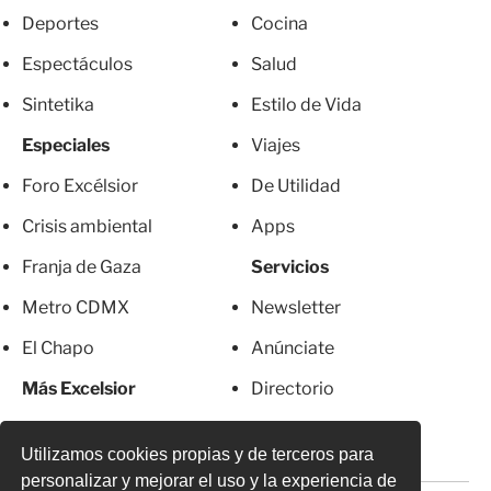
Deportes
Cocina
Espectáculos
Salud
Sintetika
Estilo de Vida
Especiales
Viajes
Foro Excélsior
De Utilidad
Crisis ambiental
Apps
Franja de Gaza
Servicios
Metro CDMX
Newsletter
El Chapo
Anúnciate
Más Excelsior
Directorio
Mujeres
Suscripciones
Utilizamos cookies propias y de terceros para
personalizar y mejorar el uso y la experiencia de