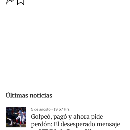
p
u
c
a
i
r
o
d
n
a
e
r
s
d
e
c
o
Últimas noticias
m
p
5 de agosto - 19:57 Hrs
a
Golpeó, pagó y ahora pide
r
perdón: El desesperado mensaje
t