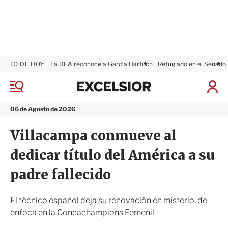
LO DE HOY:
La DEA reconoce a García Harfuch
Refugiado en el Senado
E
x
M
I
c
e
n
n
e
i
06 de Agosto de 2026
ú
l
c
s
i
Villacampa conmueve al
i
a
o
r
dedicar título del América a su
r
S
e
padre fallecido
s
i
ó
El técnico español deja su renovación en misterio, de
n
enfoca en la Concachampions Femenil