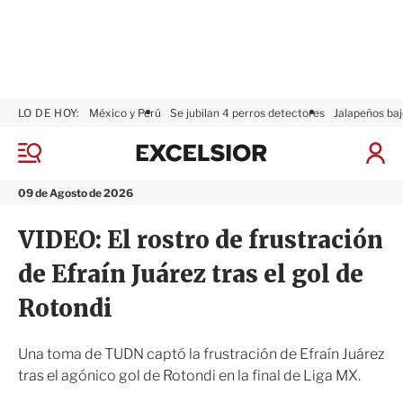
LO DE HOY:
México y Perú
Se jubilan 4 perros detectores
Jalapeños baj
E
x
M
I
c
e
n
n
e
i
09 de Agosto de 2026
ú
l
c
s
i
VIDEO: El rostro de frustración
i
a
o
r
de Efraín Juárez tras el gol de
r
S
e
Rotondi
s
i
ó
Una toma de TUDN captó la frustración de Efraín Juárez
n
tras el agónico gol de Rotondi en la final de Liga MX.