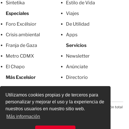
Sintetika
Estilo de Vida
Especiales
Viajes
Foro Excélsior
De Utilidad
Crisis ambiental
Apps
Franja de Gaza
Servicios
Metro CDMX
Newsletter
El Chapo
Anúnciate
Más Excelsior
Directorio
Mujeres
Suscripciones
Utilizamos cookies propias y de terceros para
personalizar y mejorar el uso y la experiencia de
© 2026 Todos los derechos reservados. Prohibida la reproducción total
nuestros usuarios en nuestro sitio web.
o parcial, incluyendo cualquier medio electrónico*
Más información