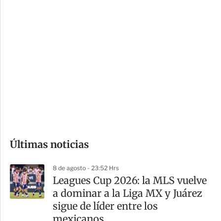
c
a
i
r
o
d
n
a
e
r
s
d
e
c
o
Últimas noticias
m
p
8 de agosto - 23:52 Hrs
a
Leagues Cup 2026: la MLS vuelve
r
a dominar a la Liga MX y Juárez
t
sigue de líder entre los
i
mexicanos